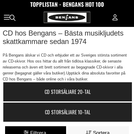
CD hos Bengans – Bästa musikljudets
skattkammare sedan 1974
På Bengans älskar vi CD och erbjuder ett av Sveriges största sortiment
av CD-skivor. Hos oss hittar du allt från tidlösa klassiker, de senaste
releaserna och även ett brett sortiment av begagnade CD-skivor i alla
genrer (begagnat gäller våra butiker).Upptäck dina absoluta favoriter på
CD hos Bengans – både online och i våra butiker.
CD STORSÄLJARE 20-TAL
CD STORSÄLJARE 10-TAL
Filtrera
Sortera