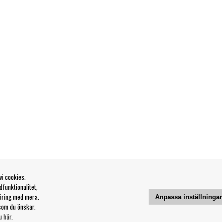
vi cookies.
funktionalitet,
öring med mera.
Anpassa inställninga
som du önskar.
u här
.