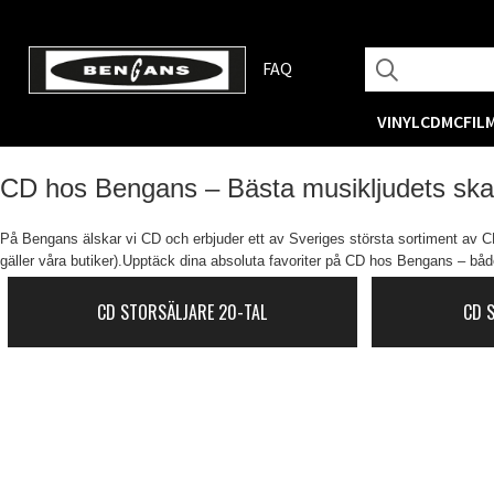
FAQ
VINYL
CD
MC
FIL
CD hos Bengans – Bästa musikljudets sk
På Bengans älskar vi CD och erbjuder ett av Sveriges största sortiment av CD-
gäller våra butiker).Upptäck dina absoluta favoriter på CD hos Bengans – både
CD STORSÄLJARE 20-TAL
CD 