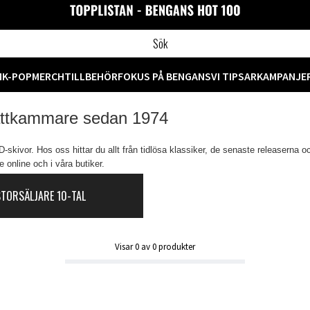
M
K-POP
MERCH
TILLBEHÖR
FOKUS PÅ BENGANS
VI TIPSAR
KAMPANJE
attkammare sedan 1974
skivor. Hos oss hittar du allt från tidlösa klassiker, de senaste releaserna o
 online och i våra butiker.
STORSÄLJARE 10-TAL
Visar
0
av
0
produkter