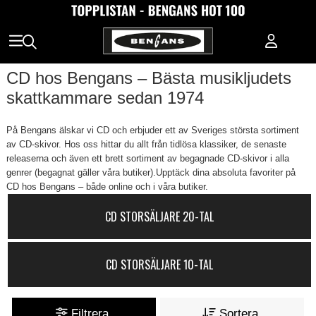
CD hos Bengans – Bästa musikljudets
skattkammare sedan 1974
På Bengans älskar vi CD och erbjuder ett av Sveriges största sortiment
av CD-skivor. Hos oss hittar du allt från tidlösa klassiker, de senaste
releaserna och även ett brett sortiment av begagnade CD-skivor i alla
genrer (begagnat gäller våra butiker).Upptäck dina absoluta favoriter på
CD hos Bengans – både online och i våra butiker.
CD STORSÄLJARE 20-TAL
CD STORSÄLJARE 10-TAL
Filtrera
Sortera