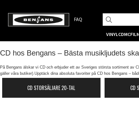
FAQ
VINYL
CD
MC
FIL
CD hos Bengans – Bästa musikljudets sk
På Bengans älskar vi CD och erbjuder ett av Sveriges största sortiment av CD-
gäller våra butiker).Upptäck dina absoluta favoriter på CD hos Bengans – både
CD STORSÄLJARE 20-TAL
CD 