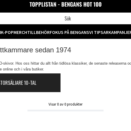
M
K-POP
MERCH
TILLBEHÖR
FOKUS PÅ BENGANS
VI TIPSAR
KAMPANJE
attkammare sedan 1974
skivor. Hos oss hittar du allt från tidlösa klassiker, de senaste releaserna o
 online och i våra butiker.
STORSÄLJARE 10-TAL
Visar
0
av
0
produkter