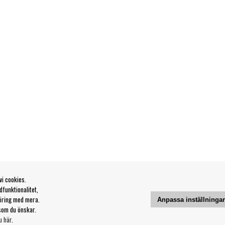
vi cookies.
funktionalitet,
öring med mera.
Anpassa inställninga
som du önskar.
u här
.