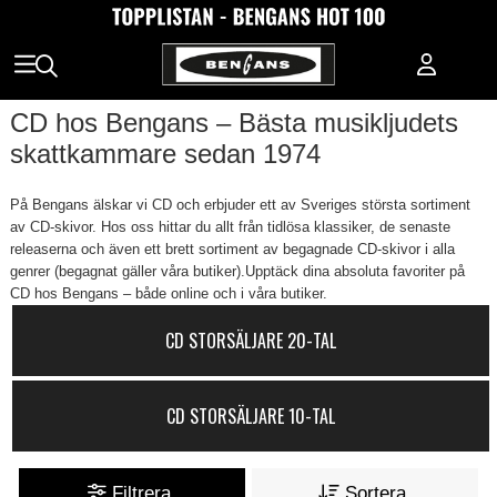
CD hos Bengans – Bästa musikljudets
skattkammare sedan 1974
På Bengans älskar vi CD och erbjuder ett av Sveriges största sortiment
av CD-skivor. Hos oss hittar du allt från tidlösa klassiker, de senaste
releaserna och även ett brett sortiment av begagnade CD-skivor i alla
genrer (begagnat gäller våra butiker).Upptäck dina absoluta favoriter på
CD hos Bengans – både online och i våra butiker.
CD STORSÄLJARE 20-TAL
CD STORSÄLJARE 10-TAL
Filtrera
Sortera