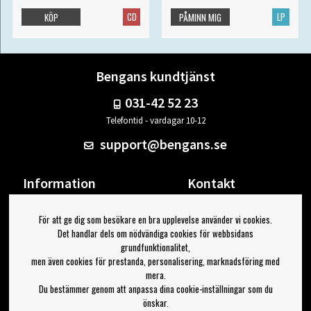
CD
LP
KÖP
PÅMINN MIG
Bengans kundtjänst
031-42 52 23
Telefontid - vardagar 10-12
support@bengans.se
Information
Kontakt
Ångra Köp
Våra butiker & öppettider
För att ge dig som besökare en bra upplevelse använder vi cookies.
Om Bengans
Din sida
Det handlar dels om nödvändiga cookies för webbsidans
FAQ / Köp- & Leveransvillkor
Logga ut
grundfunktionalitet,
men även cookies för prestanda, personalisering, marknadsföring med
Jag vill ha tips från Bengans
mera.
Du bestämmer genom att anpassa dina cookie-inställningar som du
OK
önskar.