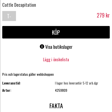
Cattle Decapitation
279
kr
T-
shirt
KÖP
Visa butikslager
Lägg i önskelista
Pris och lagerstatus gäller webbshoppen
Leveranstid:
I lager hos leverantör 5-12 arb.dgr
Artnr:
4259809
FAKTA