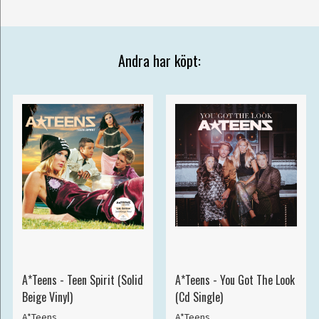
Andra har köpt:
A*Teens - Teen Spirit (Solid
A*Teens - You Got The Look
Beige Vinyl)
(Cd Single)
A*Teens
A*Teens