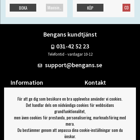
Maxisingel
CD
BOKA
KÖP
Bengans kundtjänst
031-42 52 23
Telefontid - vardagar 10-12
support@bengans.se
Information
Kontakt
Ångra Köp
Våra butiker & öppettider
För att ge dig som besökare en bra upplevelse använder vi cookies.
Om Bengans
Din sida
Det handlar dels om nödvändiga cookies för webbsidans
FAQ / Köp- & Leveransvillkor
Logga ut
grundfunktionalitet,
men även cookies för prestanda, personalisering, marknadsföring med
Jag vill ha tips från Bengans
mera.
Du bestämmer genom att anpassa dina cookie-inställningar som du
OK
önskar.