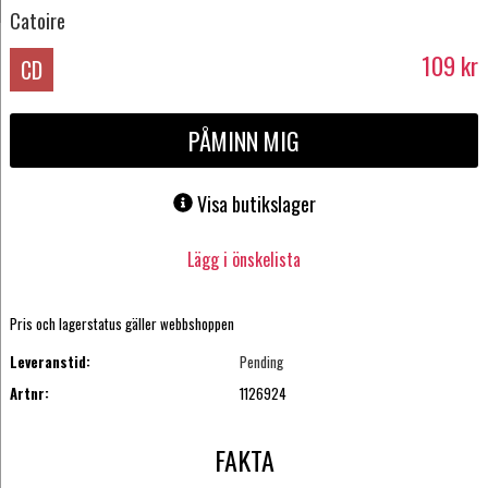
Catoire
109
kr
CD
PÅMINN MIG
Visa butikslager
Lägg i önskelista
Pris och lagerstatus gäller webbshoppen
Leveranstid:
Pending
Artnr:
1126924
FAKTA