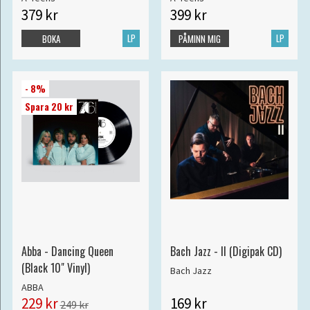
379 kr
399 kr
LP
LP
BOKA
PÅMINN MIG
- 8%
Spara 20 kr
Abba - Dancing Queen
Bach Jazz - II (Digipak CD)
(Black 10" Vinyl)
Bach Jazz
ABBA
229 kr
169 kr
249 kr