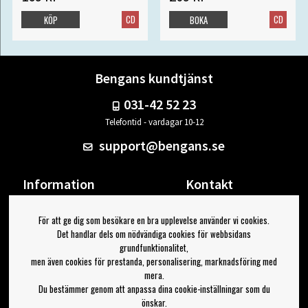
CD
CD
KÖP
BOKA
Bengans kundtjänst
031-42 52 23
Telefontid - vardagar 10-12
support@bengans.se
Information
Kontakt
Ångra Köp
Våra butiker & öppettider
För att ge dig som besökare en bra upplevelse använder vi cookies.
Om Bengans
Din sida
Det handlar dels om nödvändiga cookies för webbsidans
FAQ / Köp- & Leveransvillkor
Logga ut
grundfunktionalitet,
men även cookies för prestanda, personalisering, marknadsföring med
Jag vill ha tips från Bengans
mera.
Du bestämmer genom att anpassa dina cookie-inställningar som du
OK
önskar.