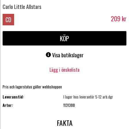
Carlo Little Allstars
209
kr
CD
KÖP
Visa butikslager
Lägg i önskelista
Pris och lagerstatus gäller webbshoppen
Leveranstid:
I lager hos leverantör 5-12 arb.dgr
Artnr:
1131388
FAKTA