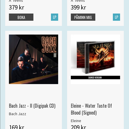
A*Teens
A*Teens
379 kr
399 kr
LP
LP
BOKA
PÅMINN MIG
Bach Jazz - II (Digipak CD)
Eleine - Water Taste Of
Blood (Signed)
Bach Jazz
Eleine
169 kr
209 kr