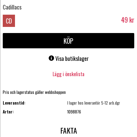
Cadillacs
49
kr
CD
KÖP
Visa butikslager
Lägg i önskelista
Pris och lagerstatus gäller webbshoppen
Leveranstid:
I lager hos leverantör 5-12 arb.dgr
Artnr:
1098876
FAKTA