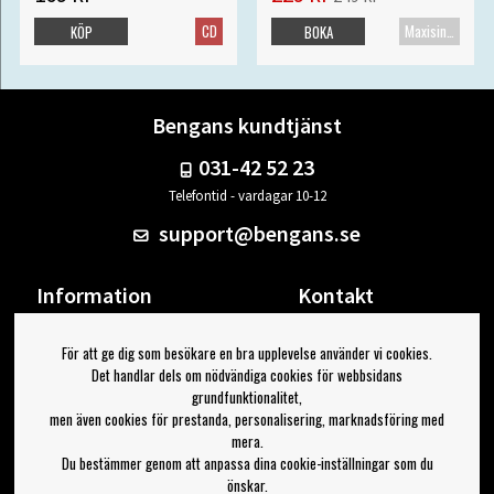
CD
Maxisingel
KÖP
BOKA
Bengans kundtjänst
031-42 52 23
Telefontid - vardagar 10-12
support@bengans.se
Information
Kontakt
Ångra Köp
Våra butiker & öppettider
För att ge dig som besökare en bra upplevelse använder vi cookies.
Om Bengans
Din sida
Det handlar dels om nödvändiga cookies för webbsidans
FAQ / Köp- & Leveransvillkor
Logga ut
grundfunktionalitet,
men även cookies för prestanda, personalisering, marknadsföring med
Jag vill ha tips från Bengans
mera.
Du bestämmer genom att anpassa dina cookie-inställningar som du
OK
önskar.