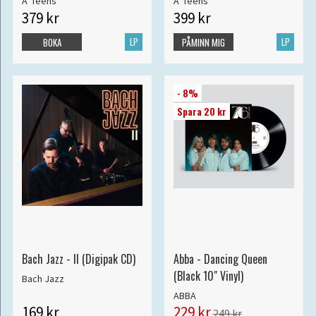
A*Teens
A*Teens
379 kr
399 kr
LP
LP
BOKA
PÅMINN MIG
- 8%
Spara 20 kr
Bach Jazz - II (Digipak CD)
Abba - Dancing Queen
(Black 10" Vinyl)
Bach Jazz
ABBA
169 kr
229 kr
249 kr