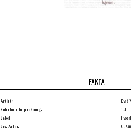
FAKTA
Artist:
Byrd W
Enheter i förpackning:
1 st
Label:
Hyper
Lev. Artnr.:
CDA6