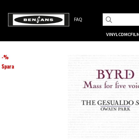
FAQ
VINYL
CD
MC
FIL
-
%
Spara