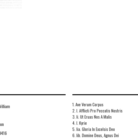
1. Ave Verum Corpus
illiam
2. I. Afflicti Pro Peccatis Nostris
3. Ii. Ut Eruas Nos A Malis
4. I. Kyrie
ion
5. Iia. Gloria In Excelsis Deo
8416
6. Iib. Domine Deus, Agnus Dei