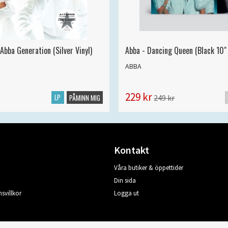
Abba Generation (Silver Vinyl)
Abba - Dancing Queen (Black 10" 
ABBA
229 kr
LP
249 kr
PÅMINN MIG
Kontakt
Våra butiker & öppettider
Din sida
svillkor
Logga ut