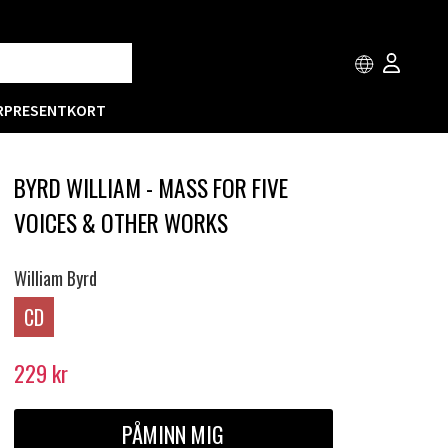
R
PRESENTKORT
BYRD WILLIAM - MASS FOR FIVE
VOICES & OTHER WORKS
William Byrd
CD
229
kr
PÅMINN MIG