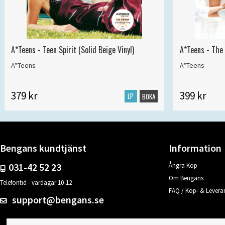
A*Teens - Teen Spirit (Solid Beige Vinyl)
A*Teens - The 
A*Teens
A*Teens
379 kr
399 kr
LP
BOKA
Bengans kundtjänst
Information
031-42 52 23
Ångra Köp
Om Bengans
Telefontid - vardagar 10-12
FAQ / Köp- & Leveran
support@bengans.se