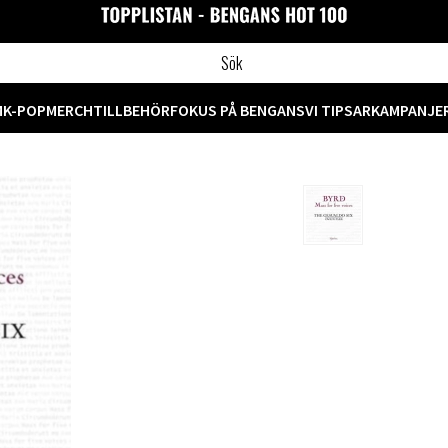
M
K-POP
MERCH
TILLBEHÖR
FOKUS PÅ BENGANS
VI TIPSAR
KAMPANJE