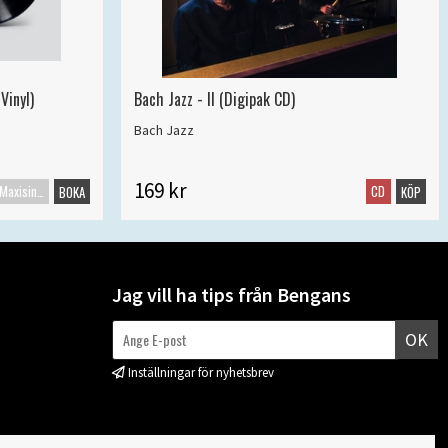
Vinyl)
Bach Jazz - II (Digipak CD)
Bach Jazz
169 kr
Maxisingel
CD
BOKA
KÖP
Jag vill ha tips från Bengans
OK
Inställningar för nyhetsbrev