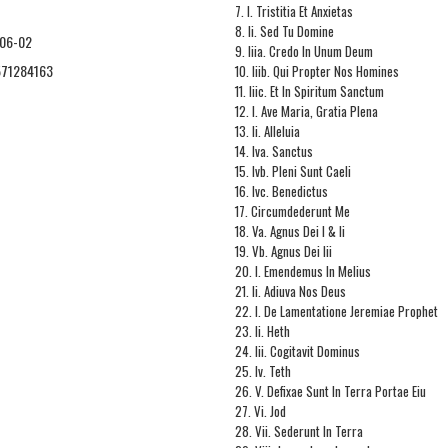
7. I. Tristitia Et Anxietas
8. Ii. Sed Tu Domine
06-02
9. Iiia. Credo In Unum Deum
71284163
10. Iiib. Qui Propter Nos Homines
11. Iiic. Et In Spiritum Sanctum
12. I. Ave Maria, Gratia Plena
13. Ii. Alleluia
14. Iva. Sanctus
15. Ivb. Pleni Sunt Caeli
16. Ivc. Benedictus
17. Circumdederunt Me
18. Va. Agnus Dei I & Ii
19. Vb. Agnus Dei Iii
20. I. Emendemus In Melius
21. Ii. Adiuva Nos Deus
22. I. De Lamentatione Jeremiae Prophet
23. Ii. Heth
24. Iii. Cogitavit Dominus
25. Iv. Teth
26. V. Defixae Sunt In Terra Portae Eiu
27. Vi. Jod
28. Vii. Sederunt In Terra