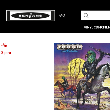
FAQ
VINYL
CD
MC
FIL
-
%
Spara