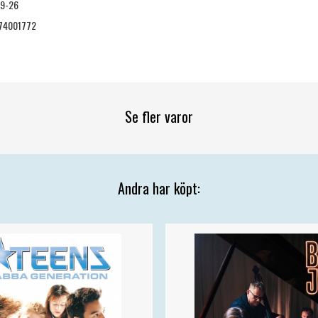
09-26
74001772
Se fler varor
Andra har köpt: