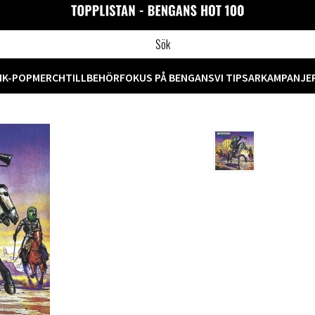
M
K-POP
MERCH
TILLBEHÖR
FOKUS PÅ BENGANS
VI TIPSAR
KAMPANJE