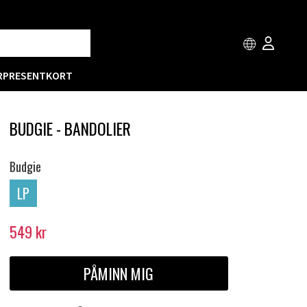
R
PRESENTKORT
BUDGIE - BANDOLIER
Budgie
LP
549
kr
PÅMINN MIG