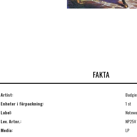
FAKTA
Artist:
Budgie
Enheter i förpackning:
1 st
Label:
Notewo
Lev. Artnr.:
NP25V
Media:
LP