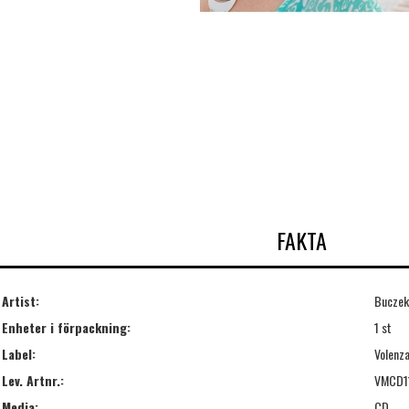
FAKTA
Artist:
Buczek
Enheter i förpackning:
1 st
Label:
Volenz
Lev. Artnr.:
VMCD1
Media:
CD