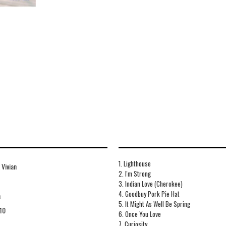
1. Lighthouse
 Vivian
2. I'm Strong
3. Indian Love (Cherokee)
4. Goodbuy Pork Pie Hat
a
5. It Might As Well Be Spring
10
6. Once You Love
7. Curiosity