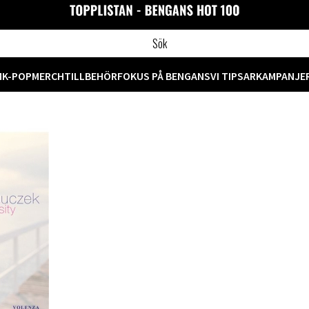
M
K-POP
MERCH
TILLBEHÖR
FOKUS PÅ BENGANS
VI TIPSAR
KAMPANJE