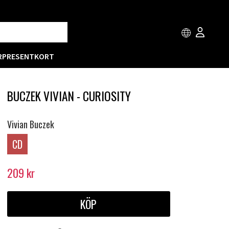
R
PRESENTKORT
BUCZEK VIVIAN - CURIOSITY
Vivian Buczek
CD
209
kr
KÖP