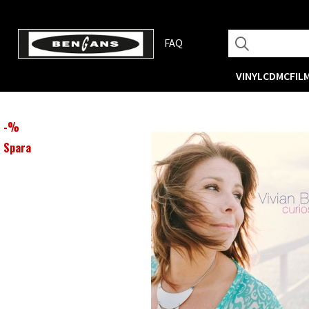
FAQ
VINYL
CD
MC
FIL
-
%
Spara