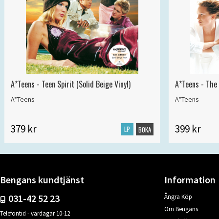
A*Teens - Teen Spirit (Solid Beige Vinyl)
A*Teens - The 
A*Teens
A*Teens
379 kr
399 kr
LP
BOKA
Bengans kundtjänst
Information
031-42 52 23
Ångra Köp
Om Bengans
Telefontid - vardagar 10-12