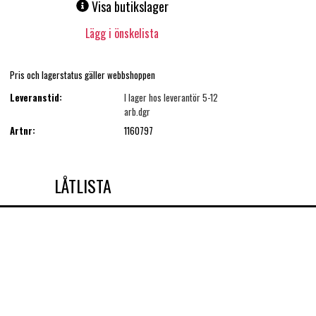
Visa butikslager
Lägg i önskelista
Pris och lagerstatus gäller webbshoppen
Leveranstid:
I lager hos leverantör 5-12
arb.dgr
Artnr:
1160797
LÅTLISTA