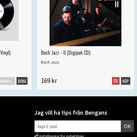
Vinyl)
Bach Jazz - II (Digipak CD)
Bach Jazz
169 kr
Maxisingel
CD
BOKA
KÖP
Jag vill ha tips från Bengans
OK
Inställningar för nyhetsbrev