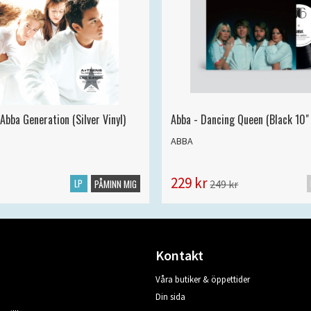
Abba Generation (Silver Vinyl)
Abba - Dancing Queen (Black 10" 
ABBA
229 kr
LP
249 kr
PÅMINN MIG
Kontakt
Våra butiker & öppettider
Din sida