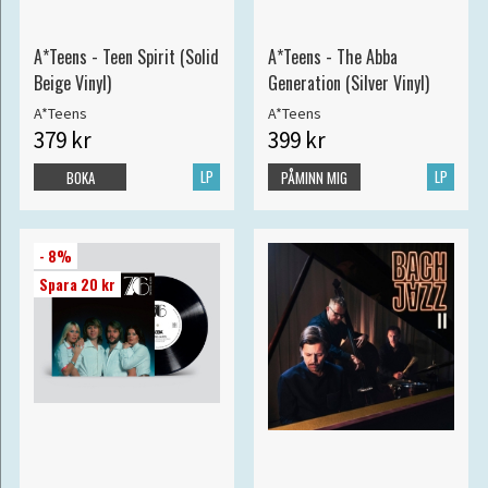
A*Teens - Teen Spirit (Solid
A*Teens - The Abba
Beige Vinyl)
Generation (Silver Vinyl)
A*Teens
A*Teens
379 kr
399 kr
LP
LP
BOKA
PÅMINN MIG
- 8%
Spara 20 kr