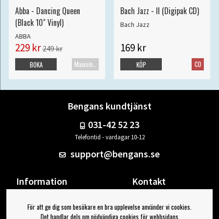
Abba - Dancing Queen
Bach Jazz - II (Digipak CD)
(Black 10" Vinyl)
Bach Jazz
ABBA
229 kr
169 kr
249 kr
Maxisingel
CD
BOKA
KÖP
Bengans kundtjänst
031-42 52 23
Telefontid - vardagar 10-12
support@bengans.se
Information
Kontakt
Ångra Köp
Våra butiker & öppettider
För att ge dig som besökare en bra upplevelse använder vi cookies.
Om Bengans
Din sida
Det handlar dels om nödvändiga cookies för webbsidans