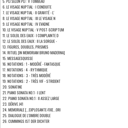
5. PLI SELON PLI : V TOMBEAU
6. LE VISAGE NUPTIAL : I CONDUITE
7. LE VISAGE NUPTIAL : II GRAVITÉ - L'
8. LE VISAGE NUPTIAL : III LE VISAGE N
9. LE VISAGE NUPTIAL : IV EVADNE
10. LE VISAGE NUPTIAL : V POST-SCRIPTUM
11. LE SOLEIL DES EAUX : I COMPLAINTE D
12. LE SOLEIL DES EAUX : II LA SORGUE -
13. FIGURES, DOUBLES, PRISMES
14. RITUEL [IN MEMORIAM BRUNO MADERNA]
15. MESSAGESQUISSE
16. NOTATIONS : 1 - MODÉRÉ - FANTASQUE
17. NOTATIONS : 4 - RYTHMIQUE
18. NOTATIONS : 3 - TRÈS MODÉRÉ
19. NOTATIONS : 2 - TRÈS VIF - STRIDENT
20. SONATINE
21. PIANO SONATA NO.1 : I LENT
22. PIANO SONATA NO.1 : II ASSEZ LARGE
23. DÉRIVE J41
24. MEMORIALE [...EXPLOSANTE-FIXE...ORI
25. DIALOGUE DE L'OMBRE DOUBLE
26. CUMMINGS IST DER DICHTER