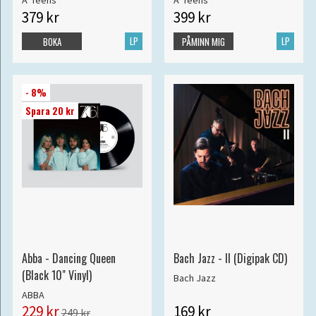
A*Teens
A*Teens
379 kr
399 kr
LP
LP
BOKA
PÅMINN MIG
- 8%
Spara 20 kr
Abba - Dancing Queen
Bach Jazz - II (Digipak CD)
(Black 10" Vinyl)
Bach Jazz
ABBA
229 kr
169 kr
249 kr