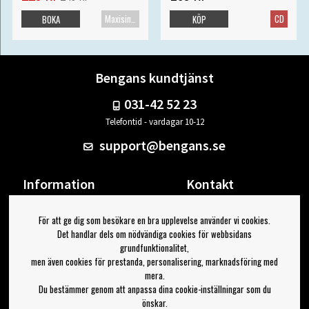
Maxisingel
CD
BOKA
KÖP
Bengans kundtjänst
031-42 52 23
Telefontid - vardagar 10-12
support@bengans.se
Information
Kontakt
Ångra Köp
Våra butiker & öppettider
För att ge dig som besökare en bra upplevelse använder vi cookies.
Om Bengans
Din sida
Det handlar dels om nödvändiga cookies för webbsidans
FAQ / Köp- & Leveransvillkor
Logga ut
grundfunktionalitet,
men även cookies för prestanda, personalisering, marknadsföring med
Jag vill ha tips från Bengans
mera.
Du bestämmer genom att anpassa dina cookie-inställningar som du
OK
önskar.