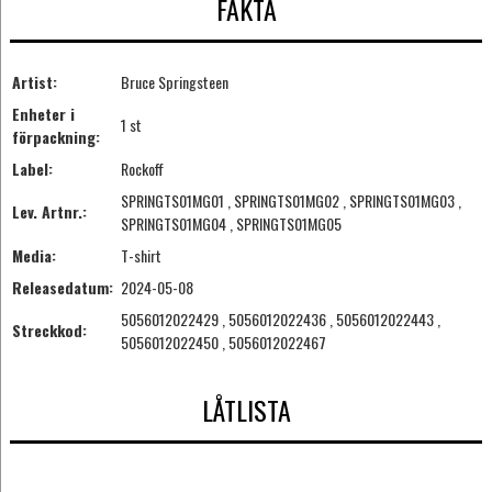
FAKTA
Artist:
Bruce Springsteen
Enheter i
1 st
förpackning:
Label:
Rockoff
SPRINGTS01MG01 , SPRINGTS01MG02 , SPRINGTS01MG03 ,
Lev. Artnr.:
SPRINGTS01MG04 , SPRINGTS01MG05
Media:
T-shirt
Releasedatum:
2024-05-08
5056012022429 , 5056012022436 , 5056012022443 ,
Streckkod:
5056012022450 , 5056012022467
LÅTLISTA