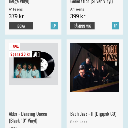
Beige Vinyl)
Generation (Silver Vinyl)
A*Teens
A*Teens
379 kr
399 kr
LP
LP
BOKA
PÅMINN MIG
- 8%
Spara 20 kr
Abba - Dancing Queen
Bach Jazz - II (Digipak CD)
(Black 10" Vinyl)
Bach Jazz