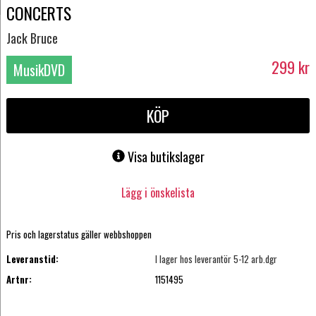
CONCERTS
Jack Bruce
299
kr
MusikDVD
KÖP
Visa butikslager
Lägg i önskelista
Pris och lagerstatus gäller webbshoppen
Leveranstid:
I lager hos leverantör 5-12 arb.dgr
Artnr:
1151495