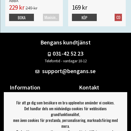
ABBA
229 kr
169 kr
249 kr
Maxisingel
CD
BOKA
KÖP
Bengans kundtjänst
031-42 52 23
Telefontid - vardagar 10-12
support@bengans.se
Information
Kontakt
Ångra Köp
Våra butiker & öppettider
För att ge dig som besökare en bra upplevelse använder vi cookies.
Om Bengans
Din sida
Det handlar dels om nödvändiga cookies för webbsidans
FAQ / Köp- & Leveransvillkor
Logga ut
grundfunktionalitet,
men även cookies för prestanda, personalisering, marknadsföring med
Jag vill ha tips från Bengans
mera.