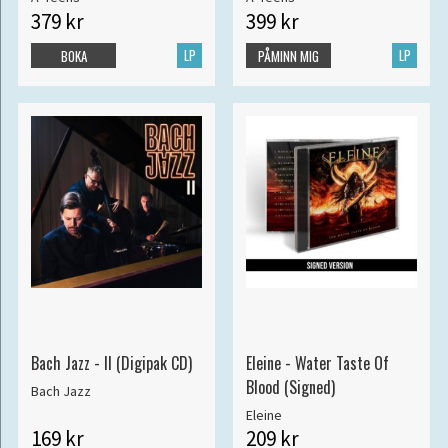
379 kr
399 kr
LP
LP
BOKA
PÅMINN MIG
Bach Jazz - II (Digipak CD)
Eleine - Water Taste Of
Blood (Signed)
Bach Jazz
Eleine
169 kr
209 kr