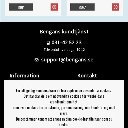
CD
CD
KÖP
BOKA
Bengans kundtjänst
031-42 52 23
Telefontid - vardagar 10-12
support@bengans.se
Information
Kontakt
Ångra Köp
Våra butiker & öppettider
För att ge dig som besökare en bra upplevelse använder vi cookies.
Om Bengans
Din sida
Det handlar dels om nödvändiga cookies för webbsidans
FAQ / Köp- & Leveransvillkor
Logga ut
grundfunktionalitet,
men även cookies för prestanda, personalisering, marknadsföring med
Jag vill ha tips från Bengans
mera.
Du bestämmer genom att anpassa dina cookie-inställningar som du
OK
önskar.