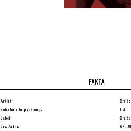
FAKTA
Artist:
Braide
Enheter i förpackning:
1 st
Label:
Braide
Lev. Artnr.:
BPCD0