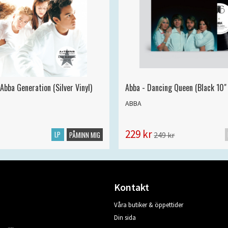
Abba Generation (Silver Vinyl)
Abba - Dancing Queen (Black 10" 
ABBA
229 kr
LP
249 kr
PÅMINN MIG
Kontakt
Våra butiker & öppettider
Din sida