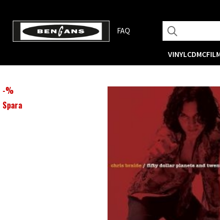
FAQ
VINYL
CD
MC
FIL
-
%
Spara