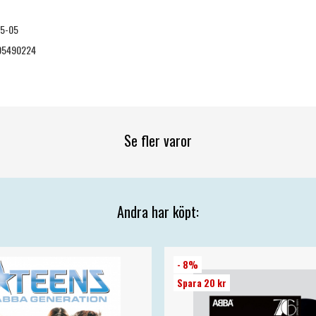
05-05
05490224
Se fler varor
Andra har köpt:
- 8%
Spara 20 kr