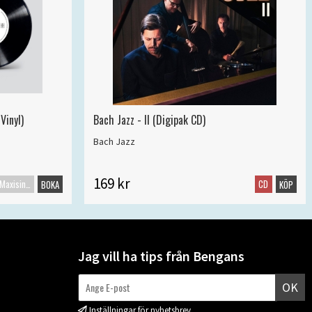
Vinyl)
Bach Jazz - II (Digipak CD)
Bach Jazz
169 kr
Maxisingel
CD
BOKA
KÖP
Jag vill ha tips från Bengans
OK
Inställningar för nyhetsbrev