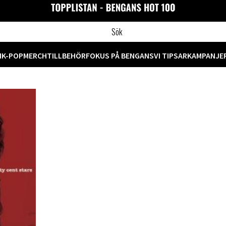
M
K-POP
MERCH
TILLBEHÖR
FOKUS PÅ BENGANS
VI TIPSAR
KAMPANJE