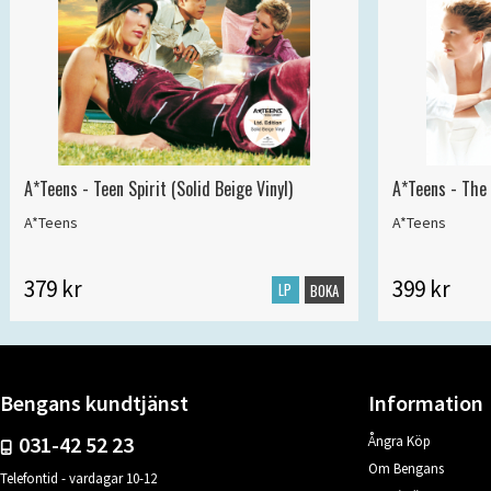
A*Teens - Teen Spirit (Solid Beige Vinyl)
A*Teens - The 
A*Teens
A*Teens
379 kr
399 kr
LP
BOKA
Bengans kundtjänst
Information
031-42 52 23
Ångra Köp
Om Bengans
Telefontid - vardagar 10-12