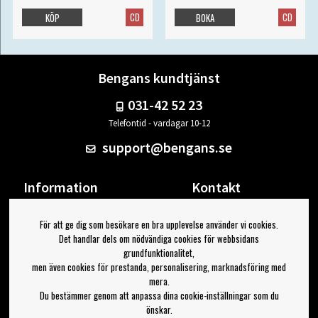
CD
CD
KÖP
BOKA
Bengans kundtjänst
031-42 52 23
Telefontid - vardagar 10-12
support@bengans.se
Information
Kontakt
Ångra Köp
Våra butiker & öppettider
För att ge dig som besökare en bra upplevelse använder vi cookies.
Om Bengans
Din sida
Det handlar dels om nödvändiga cookies för webbsidans
FAQ / Köp- & Leveransvillkor
Logga ut
grundfunktionalitet,
men även cookies för prestanda, personalisering, marknadsföring med
Jag vill ha tips från Bengans
mera.
Du bestämmer genom att anpassa dina cookie-inställningar som du
OK
önskar.