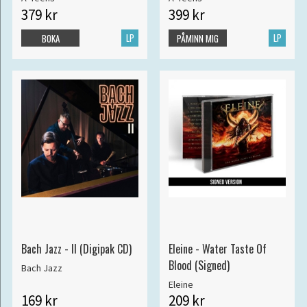
379 kr
399 kr
LP
LP
BOKA
PÅMINN MIG
Bach Jazz - II (Digipak CD)
Eleine - Water Taste Of
Blood (Signed)
Bach Jazz
Eleine
169 kr
209 kr