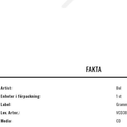
FAKTA
Artist:
Bol
Enheter i förpackning:
1 st
Label:
Gramm
Lev. Artnr.:
VCD38
Media:
CD