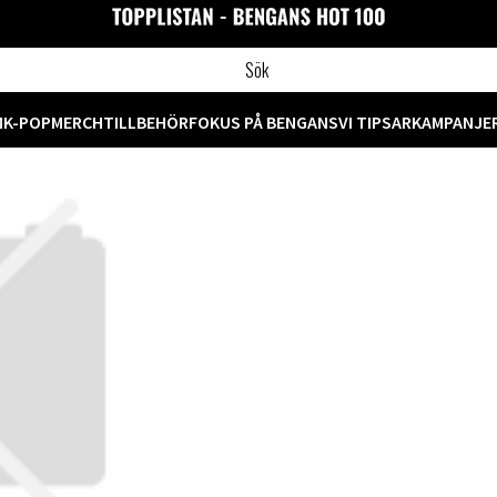
M
K-POP
MERCH
TILLBEHÖR
FOKUS PÅ BENGANS
VI TIPSAR
KAMPANJE