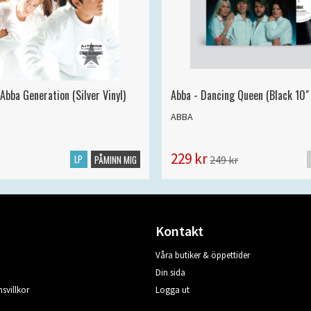
Abba Generation (Silver Vinyl)
Abba - Dancing Queen (Black 10" 
ABBA
229 kr
LP
249 kr
PÅMINN MIG
Kontakt
Våra butiker & öppettider
Din sida
svillkor
Logga ut