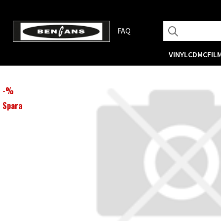
FAQ
VINYL
CD
MC
FIL
-
%
Spara