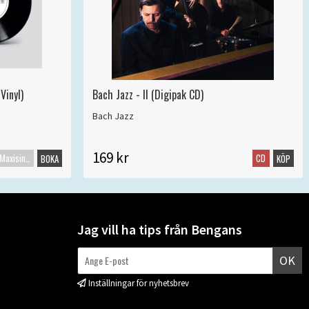
Vinyl)
Bach Jazz - II (Digipak CD)
Bach Jazz
169 kr
Maxisingel
CD
BOKA
KÖP
Jag vill ha tips från Bengans
OK
Inställningar för nyhetsbrev