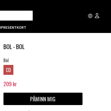
R
PRESENTKORT
BOL - BOL
Bol
CD
209
kr
PÅMINN MIG