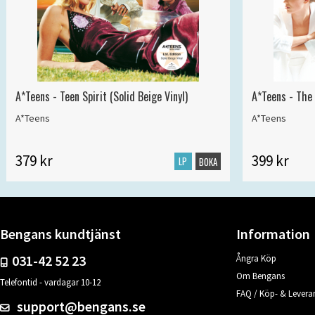
A*Teens - Teen Spirit (Solid Beige Vinyl)
A*Teens - The 
A*Teens
A*Teens
379 kr
399 kr
LP
BOKA
Bengans kundtjänst
Information
031-42 52 23
Ångra Köp
Om Bengans
Telefontid - vardagar 10-12
FAQ / Köp- & Leveran
support@bengans.se