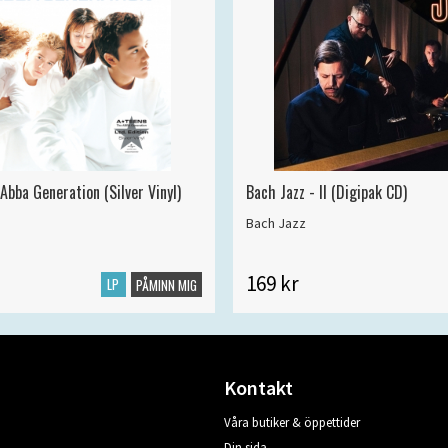
Abba Generation (Silver Vinyl)
Bach Jazz - II (Digipak CD)
Bach Jazz
169 kr
LP
PÅMINN MIG
Kontakt
Våra butiker & öppettider
Din sida