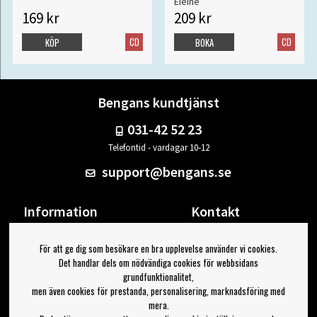
Eleine
169 kr
209 kr
CD
CD
KÖP
BOKA
Bengans kundtjänst
031-42 52 23
Telefontid - vardagar 10-12
support@bengans.se
Information
Kontakt
Ångra Köp
Våra butiker & öppettider
För att ge dig som besökare en bra upplevelse använder vi cookies.
Om Bengans
Din sida
Det handlar dels om nödvändiga cookies för webbsidans
FAQ / Köp- & Leveransvillkor
Logga ut
grundfunktionalitet,
men även cookies för prestanda, personalisering, marknadsföring med
Jag vill ha tips från Bengans
mera.