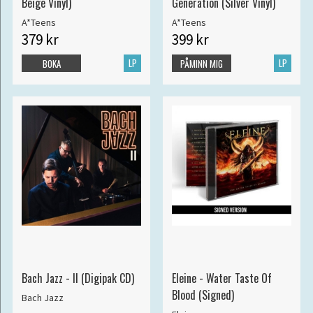
Beige Vinyl)
Generation (Silver Vinyl)
A*Teens
A*Teens
379 kr
399 kr
LP
LP
BOKA
PÅMINN MIG
Bach Jazz - II (Digipak CD)
Eleine - Water Taste Of
Blood (Signed)
Bach Jazz