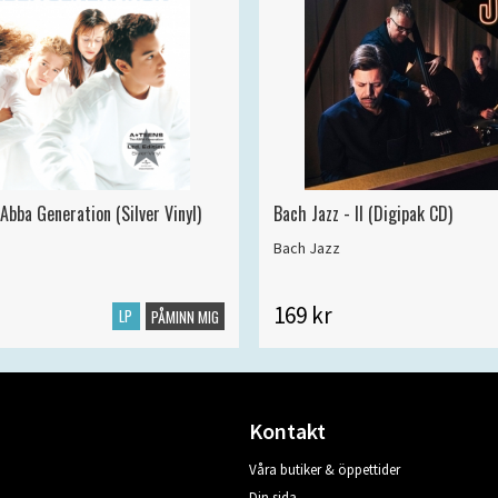
Abba Generation (Silver Vinyl)
Bach Jazz - II (Digipak CD)
Bach Jazz
169 kr
LP
PÅMINN MIG
Kontakt
Våra butiker & öppettider
Din sida