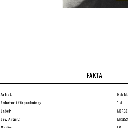
FAKTA
Artist:
Bob Mo
Enheter i förpackning:
1 st
Label:
MERGE
Lev. Artnr.:
MRG52
Media:
LP