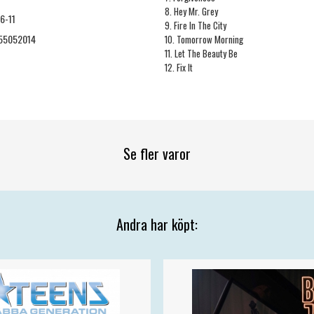
8. Hey Mr. Grey
6-11
9. Fire In The City
55052014
10. Tomorrow Morning
11. Let The Beauty Be
12. Fix It
Se fler varor
Andra har köpt: