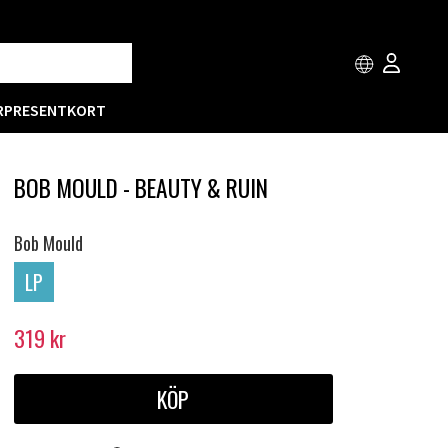
R
PRESENTKORT
BOB MOULD - BEAUTY & RUIN
Bob Mould
LP
319
kr
KÖP