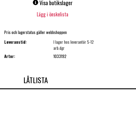
Visa butikslager
Lägg i önskelista
Pris och lagerstatus gäller webbshoppen
Leveranstid:
I lager hos leverantör 5-12
arb.dgr
Artnr:
1033192
LÅTLISTA