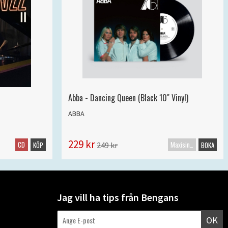
Abba - Dancing Queen (Black 10" Vinyl)
ABBA
229 kr
CD
Maxisingel
249 kr
KÖP
BOKA
Jag vill ha tips från Bengans
OK