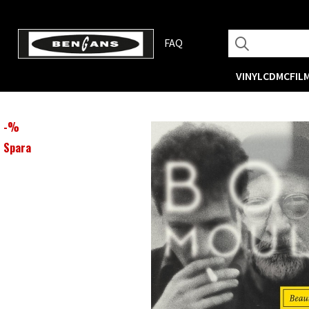
FAQ
VINYL
CD
MC
FIL
-
%
Spara