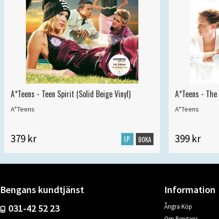
A*Teens - Teen Spirit (Solid Beige Vinyl)
A*Teens - The 
A*Teens
A*Teens
379 kr
399 kr
LP
BOKA
Bengans kundtjänst
Information
031-42 52 23
Ångra Köp
Om Bengans