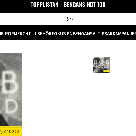
M
K-POP
MERCH
TILLBEHÖR
FOKUS PÅ BENGANS
VI TIPSAR
KAMPANJE