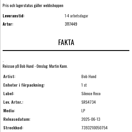
Pris och lagerstatus gäller webbshoppen
Leveranstid:
1-4 arbetsdagar
Artnr:
3117449
FAKTA
.
Reissue på Bob Hund - Omslag: Martin Kann.
Artist:
Bob Hund
Enheter i förpackning:
1 st
Label:
Silence Reco
Lev. Artnr.:
SRS4734
Media:
LP
Releasedatum:
2025-06-13
Streckkod:
7393210050754