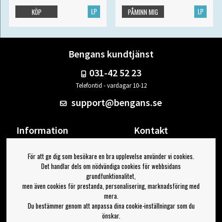
LP
LP
KÖP
PÅMINN MIG
Bengans kundtjänst
031-42 52 23
Telefontid - vardagar 10-12
support@bengans.se
Information
Kontakt
Ångra Köp
Våra butiker & öppettider
För att ge dig som besökare en bra upplevelse använder vi cookies.
Om Bengans
Din sida
Det handlar dels om nödvändiga cookies för webbsidans
FAQ / Köp- & Leveransvillkor
Logga ut
grundfunktionalitet,
men även cookies för prestanda, personalisering, marknadsföring med
Jag vill ha tips från Bengans
mera.
Du bestämmer genom att anpassa dina cookie-inställningar som du
OK
önskar.