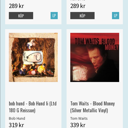
289 kr
289 kr
LP
LP
KÖP
KÖP
bob hund - Bob Hund Ii (Ltd
Tom Waits - Blood Money
180 G Reissue)
(Silver Metallic Vinyl)
Bob Hund
Tom Waits
319 kr
339 kr