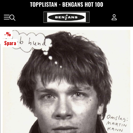
-
%
Spara