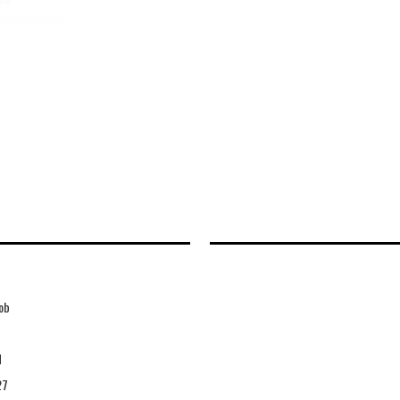
ob
d
27