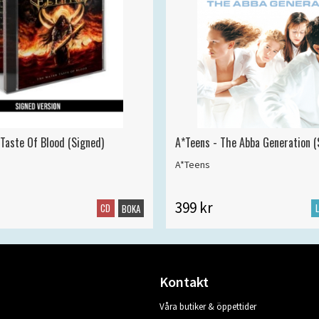
 Taste Of Blood (Signed)
A*Teens - The Abba Generation (S
A*Teens
399 kr
CD
BOKA
Kontakt
Våra butiker & öppettider