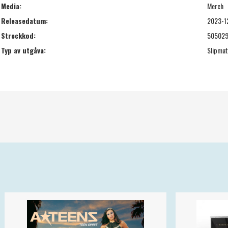
Media:
Merch
Releasedatum:
2023-1
Streckkod:
50502
Typ av utgåva:
Slipma