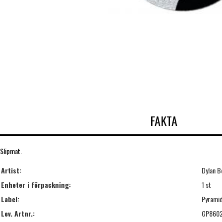
FAKTA
Slipmat.
Artist:
Dylan B
Enheter i förpackning:
1 st
Label:
Pyrami
Lev. Artnr.:
GP860