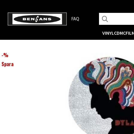
FAQ
VINYL
CD
MC
FIL
-
%
Spara