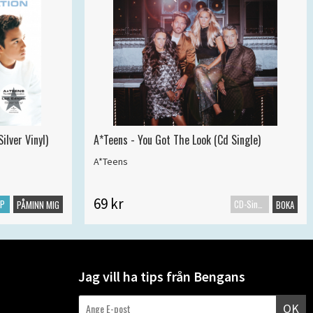
ilver Vinyl)
A*Teens - You Got The Look (Cd Single)
A*Teens
69 kr
LP
CD-Singel
PÅMINN MIG
BOKA
Jag vill ha tips från Bengans
OK