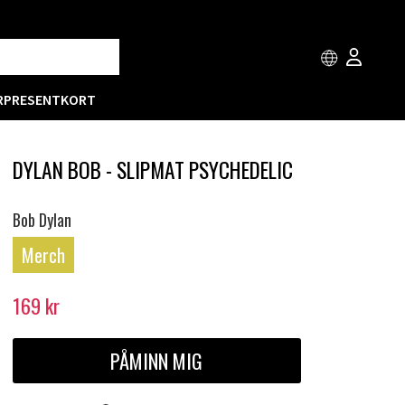
R
PRESENTKORT
DYLAN BOB - SLIPMAT PSYCHEDELIC
Bob Dylan
Merch
169
kr
PÅMINN MIG