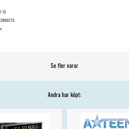
2-15
93860275
ts
Se fler varor
Andra har köpt: