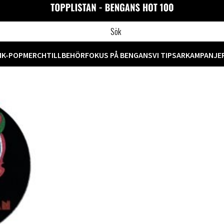
M
K-POP
MERCH
TILLBEHÖR
FOKUS PÅ BENGANS
VI TIPSAR
KAMPANJE