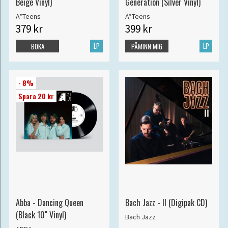
Beige Vinyl)
Generation (Silver Vinyl)
A*Teens
A*Teens
379 kr
399 kr
LP
LP
BOKA
PÅMINN MIG
- 8%
Spara 20 kr
Abba - Dancing Queen
Bach Jazz - II (Digipak CD)
(Black 10" Vinyl)
Bach Jazz