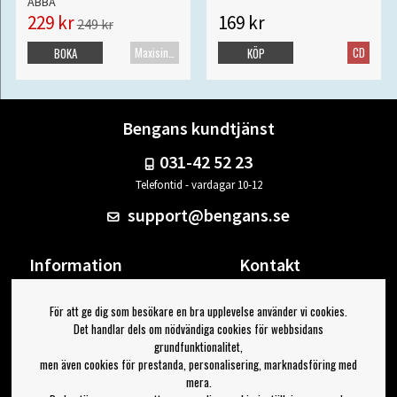
ABBA
229 kr
169 kr
249 kr
Maxisingel
CD
BOKA
KÖP
Bengans kundtjänst
031-42 52 23
Telefontid - vardagar 10-12
support@bengans.se
Information
Kontakt
Ångra Köp
Våra butiker & öppettider
För att ge dig som besökare en bra upplevelse använder vi cookies.
Om Bengans
Din sida
Det handlar dels om nödvändiga cookies för webbsidans
FAQ / Köp- & Leveransvillkor
Logga ut
grundfunktionalitet,
men även cookies för prestanda, personalisering, marknadsföring med
Jag vill ha tips från Bengans
mera.