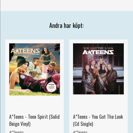
Andra har köpt:
A*Teens - Teen Spirit (Solid
A*Teens - You Got The Look
Beige Vinyl)
(Cd Single)
A*Teens
A*Teens