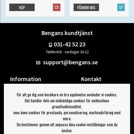
CD
LP
KÖP
PÅMINN MIG
Bengans kundtjänst
031-42 52 23
Telefontid - vardagar 10-12
support@bengans.se
Information
Kontakt
Ångra Köp
Våra butiker & öppettider
För att ge dig som besökare en bra upplevelse använder vi cookies.
Om Bengans
Din sida
Det handlar dels om nödvändiga cookies för webbsidans
FAQ / Köp- & Leveransvillkor
Logga ut
grundfunktionalitet,
men även cookies för prestanda, personalisering, marknadsföring med
Jag vill ha tips från Bengans
mera.
Du bestämmer genom att anpassa dina cookie-inställningar som du
OK
önskar.