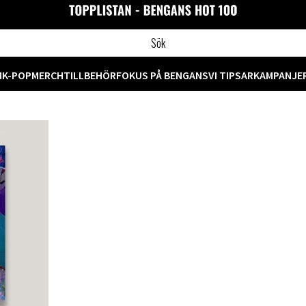
M
K-POP
MERCH
TILLBEHÖR
FOKUS PÅ BENGANS
VI TIPSAR
KAMPANJE