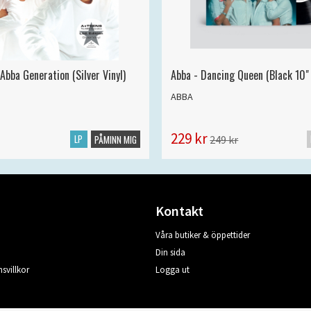
Abba Generation (Silver Vinyl)
Abba - Dancing Queen (Black 10" 
ABBA
229 kr
LP
249 kr
PÅMINN MIG
Kontakt
Våra butiker & öppettider
Din sida
svillkor
Logga ut