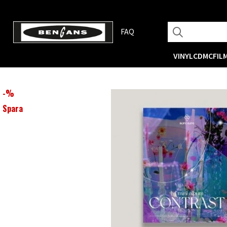
FAQ
VINYL
CD
MC
FIL
-
%
Spara