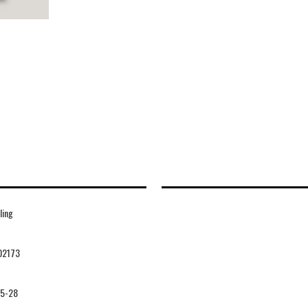
ling
02173
05-28