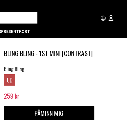
R
PRESENTKORT
BLING BLING - 1ST MINI [CONTRAST]
Bling Bling
CD
259
kr
PÅMINN MIG