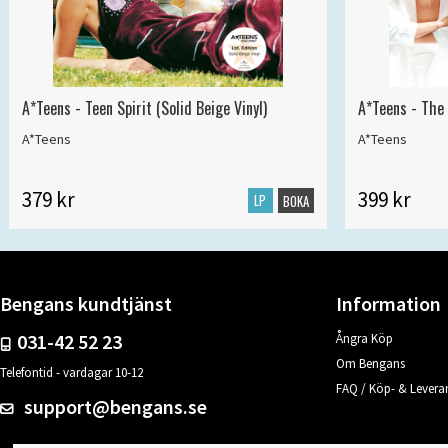
A*Teens - Teen Spirit (Solid Beige Vinyl)
A*Teens - The 
A*Teens
A*Teens
379 kr
399 kr
LP
BOKA
Bengans kundtjänst
Information
031-42 52 23
Ångra Köp
Om Bengans
Telefontid - vardagar 10-12
FAQ / Köp- & Leveran
support@bengans.se