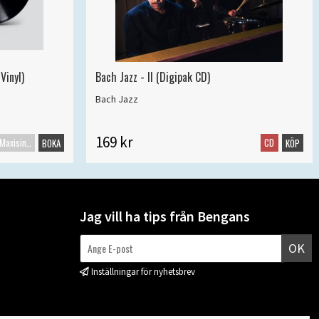
Vinyl)
Bach Jazz - II (Digipak CD)
Bach Jazz
169 kr
Maxisingel
CD
BOKA
KÖP
Jag vill ha tips från Bengans
OK
Inställningar för nyhetsbrev