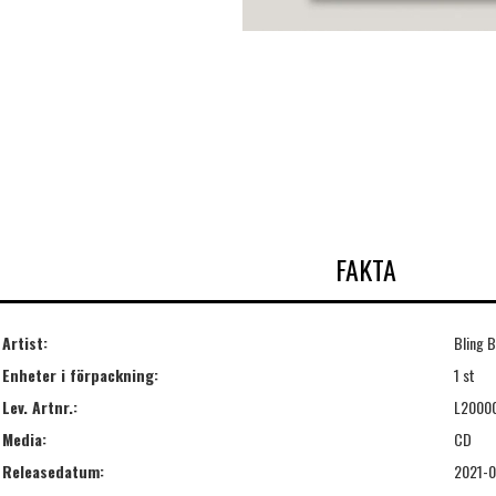
FAKTA
Artist:
Bling B
Enheter i förpackning:
1 st
Lev. Artnr.:
L2000
Media:
CD
Releasedatum:
2021-