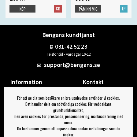
CD
LP
KÖP
PÅMINN MIG
Bengans kundtjänst
031-42 52 23
Telefontid - vardagar 10-12
support@bengans.se
Information
Kontakt
Ångra Köp
Våra butiker & öppettider
För att ge dig som besökare en bra upplevelse använder vi cookies.
Om Bengans
Din sida
Det handlar dels om nödvändiga cookies för webbsidans
FAQ / Köp- & Leveransvillkor
Logga ut
grundfunktionalitet,
men även cookies för prestanda, personalisering, marknadsföring med
Jag vill ha tips från Bengans
mera.
Du bestämmer genom att anpassa dina cookie-inställningar som du
OK
önskar.