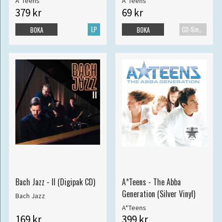
A*Teens
A*Teens
379 kr
69 kr
LP
CD-Singel
BOKA
BOKA
Bach Jazz - II (Digipak CD)
A*Teens - The Abba
Generation (Silver Vinyl)
Bach Jazz
A*Teens
169 kr
399 kr