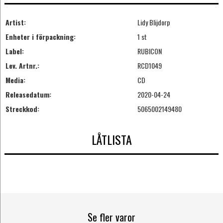
Artist:
Lidy Blijdorp
Enheter i förpackning:
1 st
Label:
RUBICON
Lev. Artnr.:
RCD1049
Media:
CD
Releasedatum:
2020-04-24
Streckkod:
5065002149480
LÅTLISTA
Se fler varor