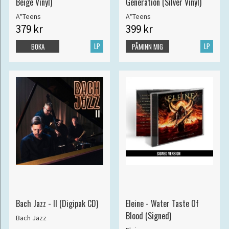
Beige Vinyl)
Generation (Silver Vinyl)
A*Teens
A*Teens
379 kr
399 kr
LP
LP
BOKA
PÅMINN MIG
Bach Jazz - II (Digipak CD)
Eleine - Water Taste Of
Blood (Signed)
Bach Jazz