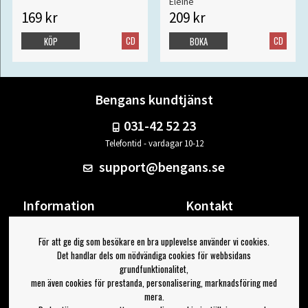
Eleine
169 kr
209 kr
CD
CD
KÖP
BOKA
Bengans kundtjänst
031-42 52 23
Telefontid - vardagar 10-12
support@bengans.se
Information
Kontakt
Ångra Köp
Våra butiker & öppettider
För att ge dig som besökare en bra upplevelse använder vi cookies.
Om Bengans
Din sida
Det handlar dels om nödvändiga cookies för webbsidans
FAQ / Köp- & Leveransvillkor
Logga ut
grundfunktionalitet,
men även cookies för prestanda, personalisering, marknadsföring med
Jag vill ha tips från Bengans
mera.