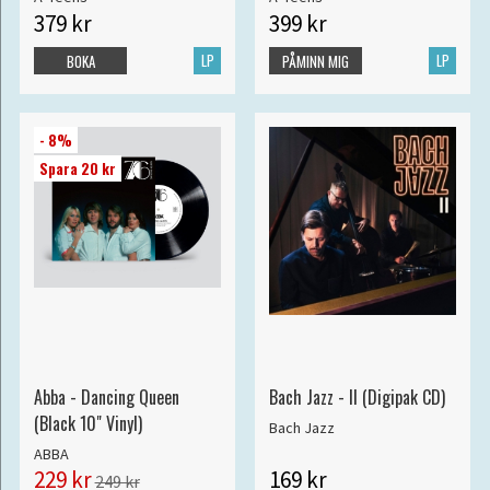
379 kr
399 kr
LP
LP
BOKA
PÅMINN MIG
- 8%
Spara 20 kr
Abba - Dancing Queen
Bach Jazz - II (Digipak CD)
(Black 10" Vinyl)
Bach Jazz
ABBA
229 kr
169 kr
249 kr