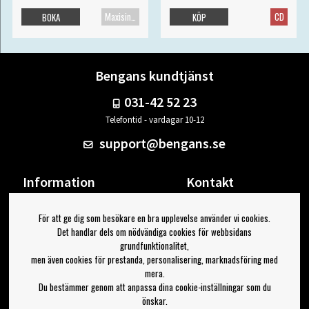
Maxisingel
CD
BOKA
KÖP
Bengans kundtjänst
031-42 52 23
Telefontid - vardagar 10-12
support@bengans.se
Information
Kontakt
Ångra Köp
Våra butiker & öppettider
För att ge dig som besökare en bra upplevelse använder vi cookies.
Om Bengans
Din sida
Det handlar dels om nödvändiga cookies för webbsidans
FAQ / Köp- & Leveransvillkor
Logga ut
grundfunktionalitet,
men även cookies för prestanda, personalisering, marknadsföring med
Jag vill ha tips från Bengans
mera.
Du bestämmer genom att anpassa dina cookie-inställningar som du
OK
önskar.