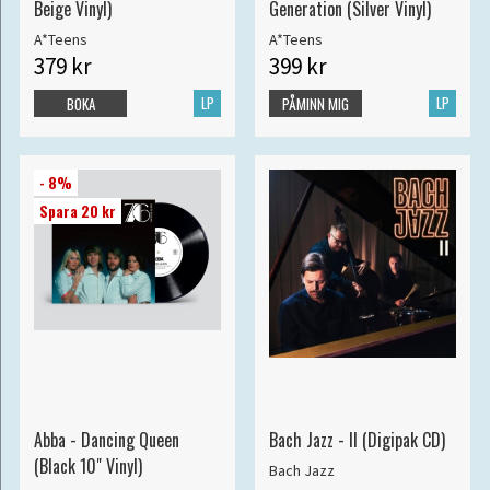
Beige Vinyl)
Generation (Silver Vinyl)
A*Teens
A*Teens
379 kr
399 kr
LP
LP
BOKA
PÅMINN MIG
- 8%
Spara 20 kr
Abba - Dancing Queen
Bach Jazz - II (Digipak CD)
(Black 10" Vinyl)
Bach Jazz