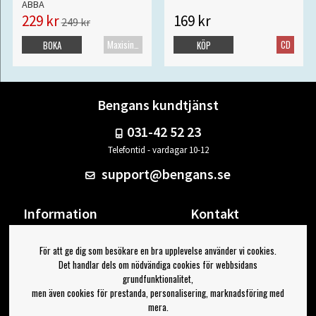
ABBA
229 kr
169 kr
249 kr
Maxisingel
CD
BOKA
KÖP
Bengans kundtjänst
031-42 52 23
Telefontid - vardagar 10-12
support@bengans.se
Information
Kontakt
Ångra Köp
Våra butiker & öppettider
För att ge dig som besökare en bra upplevelse använder vi cookies.
Om Bengans
Din sida
Det handlar dels om nödvändiga cookies för webbsidans
FAQ / Köp- & Leveransvillkor
Logga ut
grundfunktionalitet,
men även cookies för prestanda, personalisering, marknadsföring med
Jag vill ha tips från Bengans
mera.