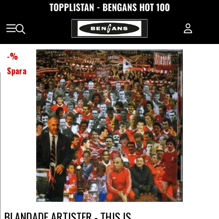
-
%
Spara
BLANDADE ARTISTER - THIS IS