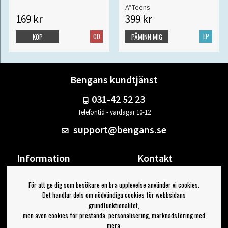
A*Teens
169 kr
399 kr
CD
LP
KÖP
PÅMINN MIG
Bengans kundtjänst
031-42 52 23
Telefontid - vardagar 10-12
support@bengans.se
Information
Kontakt
Ångra Köp
Våra butiker & öppettider
För att ge dig som besökare en bra upplevelse använder vi cookies.
Om Bengans
Din sida
Det handlar dels om nödvändiga cookies för webbsidans
FAQ / Köp- & Leveransvillkor
Logga ut
grundfunktionalitet,
men även cookies för prestanda, personalisering, marknadsföring med
Jag vill ha tips från Bengans
mera.