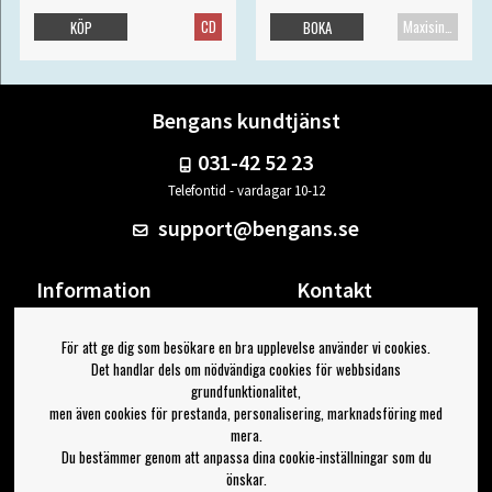
CD
Maxisingel
KÖP
BOKA
Bengans kundtjänst
031-42 52 23
Telefontid - vardagar 10-12
support@bengans.se
Information
Kontakt
Ångra Köp
Våra butiker & öppettider
För att ge dig som besökare en bra upplevelse använder vi cookies.
Om Bengans
Din sida
Det handlar dels om nödvändiga cookies för webbsidans
FAQ / Köp- & Leveransvillkor
Logga ut
grundfunktionalitet,
men även cookies för prestanda, personalisering, marknadsföring med
Jag vill ha tips från Bengans
mera.
Du bestämmer genom att anpassa dina cookie-inställningar som du
OK
önskar.