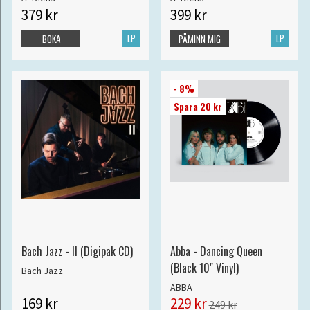
379 kr
399 kr
LP
LP
BOKA
PÅMINN MIG
- 8%
Spara 20 kr
Bach Jazz - II (Digipak CD)
Abba - Dancing Queen
(Black 10" Vinyl)
Bach Jazz
ABBA
169 kr
229 kr
249 kr