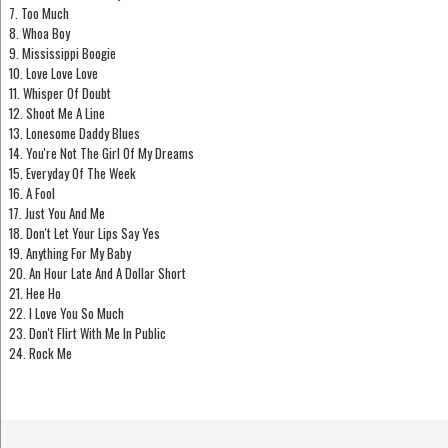
7. Too Much
8. Whoa Boy
9. Mississippi Boogie
10. Love Love Love
11. Whisper Of Doubt
12. Shoot Me A Line
13. Lonesome Daddy Blues
14. You're Not The Girl Of My Dreams
15. Everyday Of The Week
16. A Fool
17. Just You And Me
18. Don't Let Your Lips Say Yes
19. Anything For My Baby
20. An Hour Late And A Dollar Short
21. Hee Ho
22. I Love You So Much
23. Don't Flirt With Me In Public
24. Rock Me