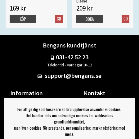
Eleine
169 kr
209 kr
CD
CD
KÖP
BOKA
Bengans kundtjänst
031-42 52 23
Telefontid - vardagar 10-12
support@bengans.se
Information
Kontakt
Ångra Köp
Våra butiker & öppettider
För att ge dig som besökare en bra upplevelse använder vi cookies.
Om Bengans
Din sida
Det handlar dels om nödvändiga cookies för webbsidans
FAQ / Köp- & Leveransvillkor
Logga ut
grundfunktionalitet,
men även cookies för prestanda, personalisering, marknadsföring med
Jag vill ha tips från Bengans
mera.