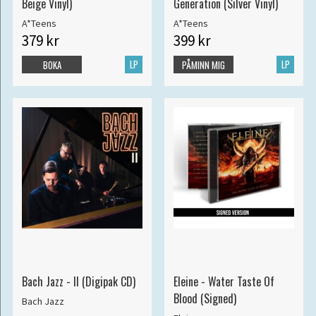
Beige Vinyl)
Generation (Silver Vinyl)
A*Teens
A*Teens
379 kr
399 kr
LP
LP
BOKA
PÅMINN MIG
Bach Jazz - II (Digipak CD)
Eleine - Water Taste Of
Blood (Signed)
Bach Jazz