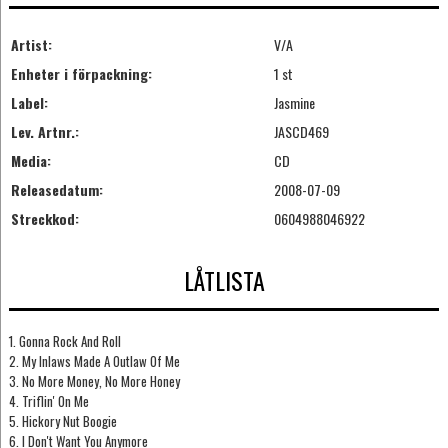
Artist:
V/A
Enheter i förpackning:
1 st
Label:
Jasmine
Lev. Artnr.:
JASCD469
Media:
CD
Releasedatum:
2008-07-09
Streckkod:
0604988046922
LÅTLISTA
1. Gonna Rock And Roll
2. My Inlaws Made A Outlaw Of Me
3. No More Money, No More Honey
4. Triflin' On Me
5. Hickory Nut Boogie
6. I Don't Want You Anymore