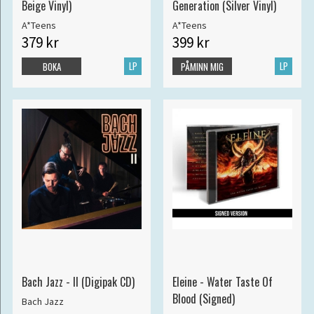
Beige Vinyl)
Generation (Silver Vinyl)
A*Teens
A*Teens
379 kr
399 kr
LP
LP
BOKA
PÅMINN MIG
Bach Jazz - II (Digipak CD)
Eleine - Water Taste Of
Blood (Signed)
Bach Jazz