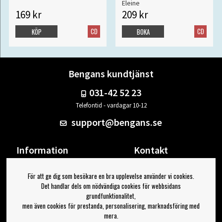
Eleine
169 kr
209 kr
CD
CD
KÖP
BOKA
Bengans kundtjänst
031-42 52 23
Telefontid - vardagar 10-12
support@bengans.se
Information
Kontakt
Ångra Köp
Våra butiker & öppettider
För att ge dig som besökare en bra upplevelse använder vi cookies.
Om Bengans
Din sida
Det handlar dels om nödvändiga cookies för webbsidans
FAQ / Köp- & Leveransvillkor
Logga ut
grundfunktionalitet,
men även cookies för prestanda, personalisering, marknadsföring med
Jag vill ha tips från Bengans
mera.