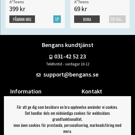
A*Teens
A*Teens
399 kr
69 kr
LP
CD-Singel
PÅMINN MIG
BOKA
Bengans kundtjänst
031-42 52 23
Telefontid - vardagar 10-12
support@bengans.se
Information
Kontakt
Ångra Köp
Våra butiker & öppettider
För att ge dig som besökare en bra upplevelse använder vi cookies.
Om Bengans
Din sida
Det handlar dels om nödvändiga cookies för webbsidans
FAQ / Köp- & Leveransvillkor
Logga ut
grundfunktionalitet,
men även cookies för prestanda, personalisering, marknadsföring med
Jag vill ha tips från Bengans
mera.