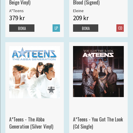
Beige Vinyl)
Blood (Signed)
A*Teens
Eleine
379 kr
209 kr
LP
CD
BOKA
BOKA
A*Teens - The Abba
A*Teens - You Got The Look
Generation (Silver Vinyl)
(Cd Single)