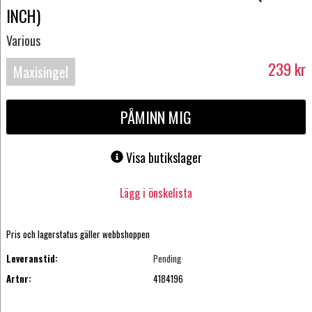
INCH)
Various
239
kr
Maxisingel
PÅMINN MIG
Visa butikslager
Lägg i önskelista
Pris och lagerstatus gäller webbshoppen
Leveranstid:
Pending
Artnr:
4184196