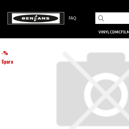
FAQ
VINYL
CD
MC
FIL
-
%
Spara