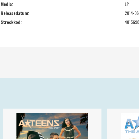
Media:
LP
Releasedatum:
2014-06
Streckkod:
4015698