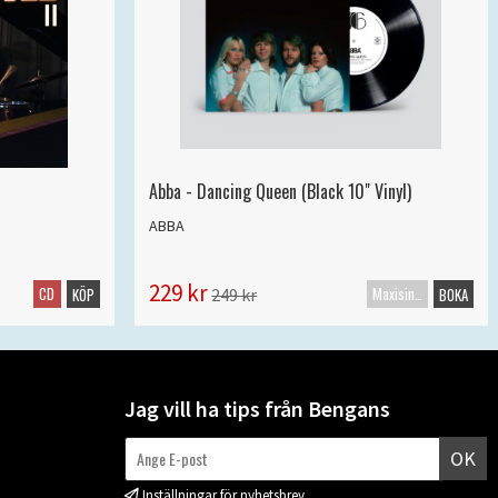
Abba - Dancing Queen (Black 10" Vinyl)
ABBA
229 kr
CD
Maxisingel
249 kr
KÖP
BOKA
Jag vill ha tips från Bengans
OK
Inställningar för nyhetsbrev