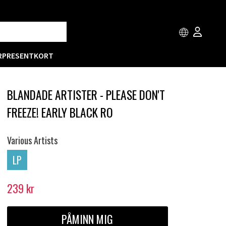
R
PRESENTKORT
BLANDADE ARTISTER - PLEASE DON'T
FREEZE! EARLY BLACK RO
Various Artists
LP
239
kr
PÅMINN MIG