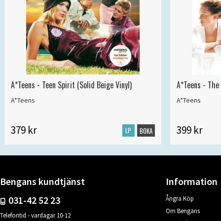
A*Teens - Teen Spirit (Solid Beige Vinyl)
A*Teens - The 
A*Teens
A*Teens
379 kr
399 kr
LP
BOKA
Bengans kundtjänst
Information
031-42 52 23
Ångra Köp
Om Bengans
Telefontid - vardagar 10-12