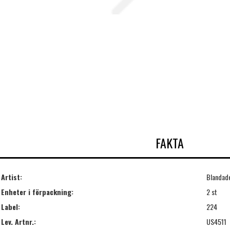
FAKTA
Artist:
Blandade
Enheter i förpackning:
2 st
Label:
224
Lev. Artnr.:
US4511