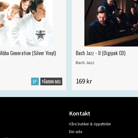
Abba Generation (Silver Vinyl)
Bach Jazz - II (Digipak CD)
Bach Jazz
169 kr
LP
PÅMINN MIG
Kontakt
Våra butiker & öppettider
Din sida