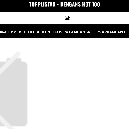
M
K-POP
MERCH
TILLBEHÖR
FOKUS PÅ BENGANS
VI TIPSAR
KAMPANJE