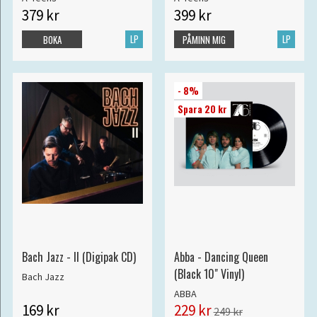
379 kr
399 kr
LP
LP
BOKA
PÅMINN MIG
- 8%
Spara 20 kr
Bach Jazz - II (Digipak CD)
Abba - Dancing Queen
(Black 10" Vinyl)
Bach Jazz
ABBA
169 kr
229 kr
249 kr