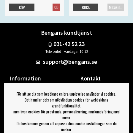
CD
Maxisingel
KÖP
BOKA
Bengans kundtjänst
031-42 52 23
Telefontid - vardagar 10-12
support@bengans.se
Information
Kontakt
Ångra Köp
Våra butiker & öppettider
För att ge dig som besökare en bra upplevelse använder vi cookies.
Om Bengans
Din sida
Det handlar dels om nödvändiga cookies för webbsidans
FAQ / Köp- & Leveransvillkor
Logga ut
grundfunktionalitet,
men även cookies för prestanda, personalisering, marknadsföring med
Jag vill ha tips från Bengans
mera.
Du bestämmer genom att anpassa dina cookie-inställningar som du
OK
önskar.