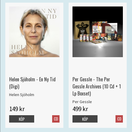
Helen Sjöholm - En Ny Tid
Per Gessle - The Per
(Digi)
Gessle Archives (10 Cd + 1
Lp Boxset)
Helen Sjöholm
Per Gessle
149 kr
499 kr
CD
CD
KÖP
KÖP