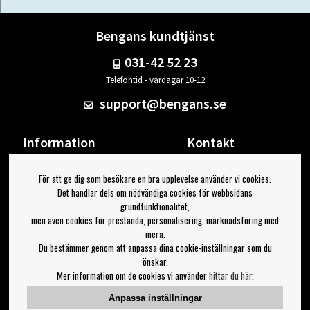
Bengans kundtjänst
031-42 52 23
Telefontid - vardagar 10-12
support@bengans.se
Information
Kontakt
Ångra Köp
Våra butiker & öppettider
För att ge dig som besökare en bra upplevelse använder vi cookies.
Om Bengans
Din sida
Det handlar dels om nödvändiga cookies för webbsidans
FAQ / Köp- & Leveransvillkor
Logga ut
grundfunktionalitet,
men även cookies för prestanda, personalisering, marknadsföring med
Jag vill ha tips från Bengans
mera.
Du bestämmer genom att anpassa dina cookie-inställningar som du
OK
önskar.
Mer information om de cookies vi använder
hittar du här
.
Inställningar för nyhetsbrev
Anpassa inställningar