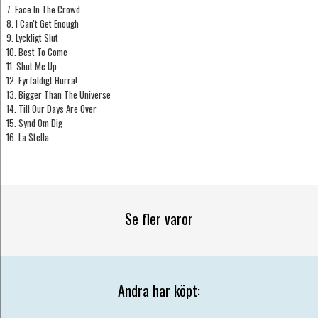
7. Face In The Crowd
8. I Can't Get Enough
9. Lyckligt Slut
10. Best To Come
11. Shut Me Up
12. Fyrfaldigt Hurra!
13. Bigger Than The Universe
14. Till Our Days Are Over
15. Synd Om Dig
16. La Stella
Se fler varor
Andra har köpt: