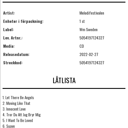
Artist:
Melodifestivalen
Enheter i förpackning:
1 st
Label:
Wm Sweden
Lev. Artnr.:
5054197124327
Media:
CD
Releasedatum:
2022-02-27
Streckkod:
5054197124327
LÅTLISTA
1. Let There Be Angels
2. Moving Like That
3. Innocent Love
4. Tror Du Att Jag Bryr Mig
5. I Want To Be Loved
6. Suave