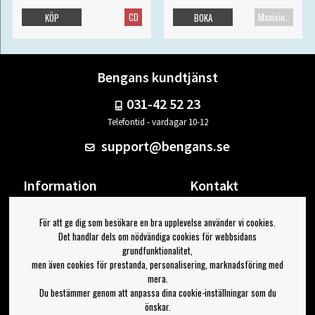
CD
Maxisingel
KÖP
BOKA
Bengans kundtjänst
031-42 52 23
Telefontid - vardagar 10-12
support@bengans.se
Information
Kontakt
Ångra Köp
Våra butiker & öppettider
För att ge dig som besökare en bra upplevelse använder vi cookies.
Om Bengans
Din sida
Det handlar dels om nödvändiga cookies för webbsidans
FAQ / Köp- & Leveransvillkor
Logga ut
grundfunktionalitet,
men även cookies för prestanda, personalisering, marknadsföring med
Jag vill ha tips från Bengans
mera.
Du bestämmer genom att anpassa dina cookie-inställningar som du
OK
önskar.