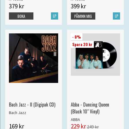
379 kr
399 kr
LP
LP
BOKA
PÅMINN MIG
- 8%
Spara 20 kr
Bach Jazz - II (Digipak CD)
Abba - Dancing Queen
(Black 10" Vinyl)
Bach Jazz
ABBA
169 kr
229 kr
249 kr