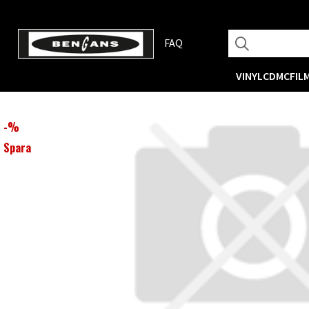
FAQ
VINYL
CD
MC
FIL
-
%
Spara