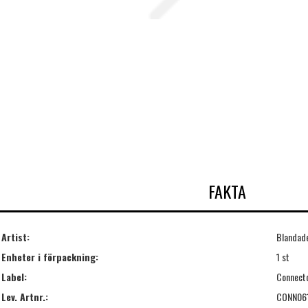
FAKTA
Artist:
Blandade
Enheter i förpackning:
1 st
Label:
Connect
Lev. Artnr.:
CONN06