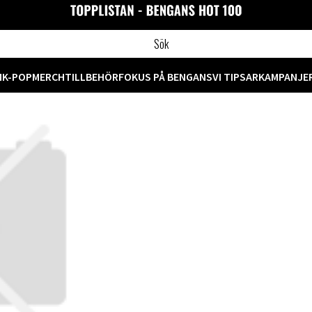
M
K-POP
MERCH
TILLBEHÖR
FOKUS PÅ BENGANS
VI TIPSAR
KAMPANJE