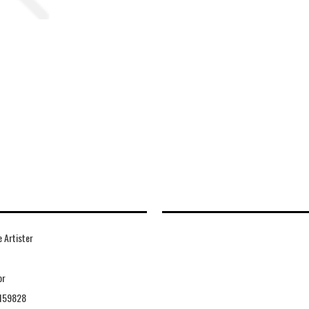
 Artister
or
159828