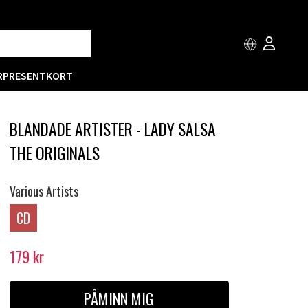
R
PRESENTKORT
BLANDADE ARTISTER - LADY SALSA
THE ORIGINALS
Various Artists
CD
179
kr
PÅMINN MIG