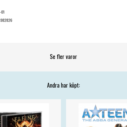
-01
5982826
Se fler varor
Andra har köpt: