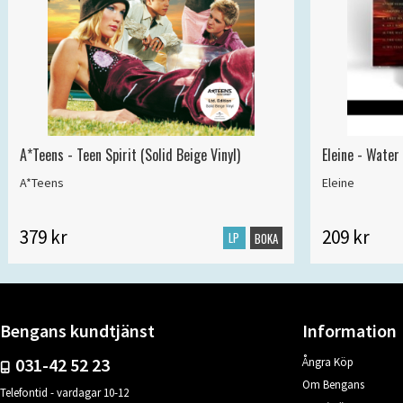
A*Teens - Teen Spirit (Solid Beige Vinyl)
Eleine - Water
A*Teens
Eleine
379 kr
209 kr
LP
BOKA
Bengans kundtjänst
Information
031-42 52 23
Ångra Köp
Om Bengans
Telefontid - vardagar 10-12