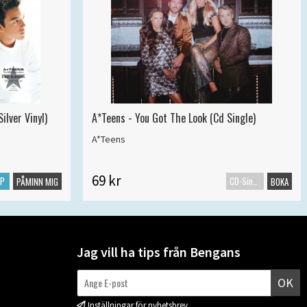
ilver Vinyl)
A*Teens - You Got The Look (Cd Single)
A*Teens
69 kr
LP
CD-Singel
PÅMINN MIG
BOKA
Jag vill ha tips från Bengans
OK
Inställningar för nyhetsbrev