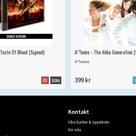
 Taste Of Blood (Signed)
A*Teens - The Abba Generation (S
A*Teens
399 kr
CD
BOKA
Kontakt
Våra butiker & öppettider
Din sida