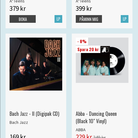
A*Teens
A*Teens
379 kr
399 kr
LP
LP
BOKA
PÅMINN MIG
- 8%
Spara 20 kr
Bach Jazz - II (Digipak CD)
Abba - Dancing Queen
(Black 10" Vinyl)
Bach Jazz
ABBA
169 kr
229 kr
249 kr