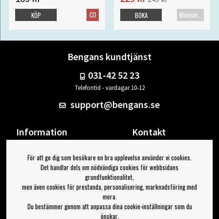
CD
Maxisingel
KÖP
BOKA
Bengans kundtjänst
031-42 52 23
Telefontid - vardagar 10-12
support@bengans.se
Information
Kontakt
Ångra Köp
Våra butiker & öppettider
För att ge dig som besökare en bra upplevelse använder vi cookies.
Om Bengans
Din sida
Det handlar dels om nödvändiga cookies för webbsidans
FAQ / Köp- & Leveransvillkor
Logga ut
grundfunktionalitet,
men även cookies för prestanda, personalisering, marknadsföring med
Jag vill ha tips från Bengans
mera.
Du bestämmer genom att anpassa dina cookie-inställningar som du
OK
önskar.