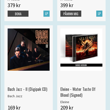
379 kr
399 kr
LP
LP
BOKA
PÅMINN MIG
Bach Jazz - II (Digipak CD)
Eleine - Water Taste Of
Blood (Signed)
Bach Jazz
Eleine
169 kr
209 kr