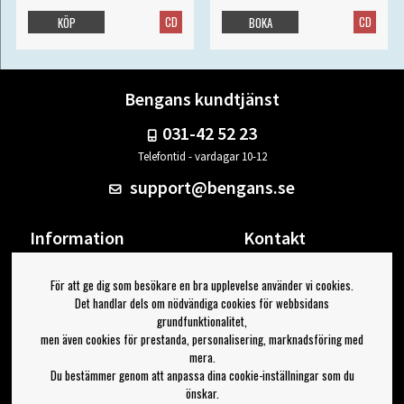
CD
CD
KÖP
BOKA
Bengans kundtjänst
031-42 52 23
Telefontid - vardagar 10-12
support@bengans.se
Information
Kontakt
Ångra Köp
Våra butiker & öppettider
För att ge dig som besökare en bra upplevelse använder vi cookies.
Om Bengans
Din sida
Det handlar dels om nödvändiga cookies för webbsidans
FAQ / Köp- & Leveransvillkor
Logga ut
grundfunktionalitet,
men även cookies för prestanda, personalisering, marknadsföring med
Jag vill ha tips från Bengans
mera.
Du bestämmer genom att anpassa dina cookie-inställningar som du
OK
önskar.