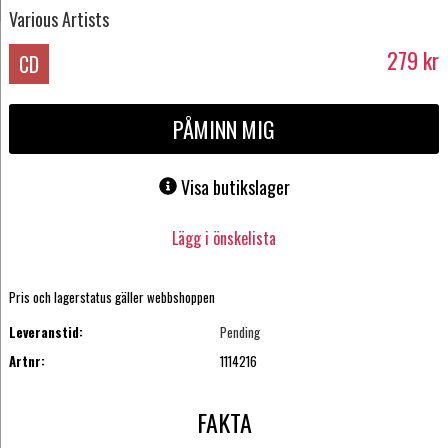
Various Artists
279
kr
CD
PÅMINN MIG
Visa butikslager
Lägg i önskelista
Pris och lagerstatus gäller webbshoppen
Leveranstid:
Pending
Artnr:
1114216
FAKTA