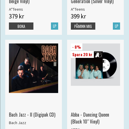
Beige Vinyl)
Generation (Silver Vinyl)
A*Teens
A*Teens
379 kr
399 kr
LP
LP
BOKA
PÅMINN MIG
- 8%
Spara 20 kr
Bach Jazz - II (Digipak CD)
Abba - Dancing Queen
(Black 10" Vinyl)
Bach Jazz