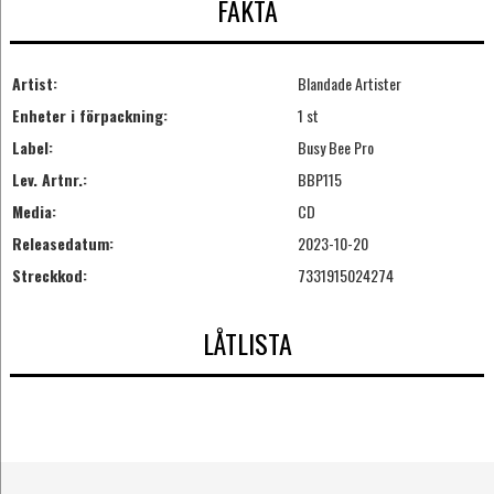
FAKTA
Artist:
Blandade Artister
Enheter i förpackning:
1 st
Label:
Busy Bee Pro
Lev. Artnr.:
BBP115
Media:
CD
Releasedatum:
2023-10-20
Streckkod:
7331915024274
LÅTLISTA