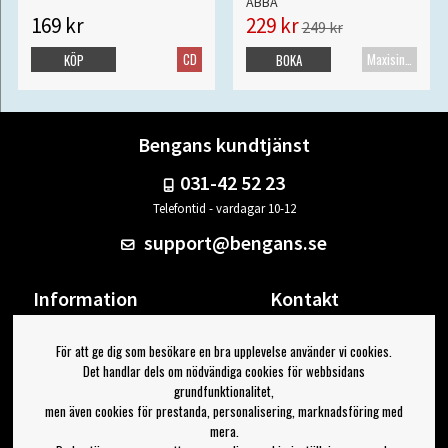
ABBA
169 kr
229 kr
249 kr
CD
Maxisingel
KÖP
BOKA
Bengans kundtjänst
031-42 52 23
Telefontid - vardagar 10-12
support@bengans.se
Information
Kontakt
Ångra Köp
Våra butiker & öppettider
För att ge dig som besökare en bra upplevelse använder vi cookies.
Om Bengans
Din sida
Det handlar dels om nödvändiga cookies för webbsidans
FAQ / Köp- & Leveransvillkor
Logga ut
grundfunktionalitet,
men även cookies för prestanda, personalisering, marknadsföring med
Jag vill ha tips från Bengans
mera.