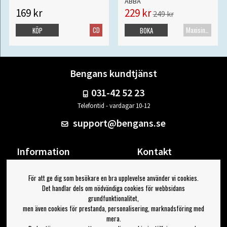
ABBA
169 kr
229 kr
249 kr
CD
Maxisingel
KÖP
BOKA
Bengans kundtjänst
031-42 52 23
Telefontid - vardagar 10-12
support@bengans.se
Information
Kontakt
Ångra Köp
Våra butiker & öppettider
För att ge dig som besökare en bra upplevelse använder vi cookies.
Om Bengans
Din sida
Det handlar dels om nödvändiga cookies för webbsidans
FAQ / Köp- & Leveransvillkor
Logga ut
grundfunktionalitet,
men även cookies för prestanda, personalisering, marknadsföring med
Jag vill ha tips från Bengans
mera.