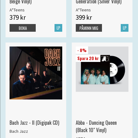
Beige Vinyl)
Generation (Silver Vinyl)
A*Teens
A*Teens
379 kr
399 kr
LP
LP
BOKA
PÅMINN MIG
- 8%
Spara 20 kr
Bach Jazz - II (Digipak CD)
Abba - Dancing Queen
(Black 10" Vinyl)
Bach Jazz