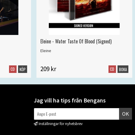
Eleine - Water Taste Of Blood (Signed)
Eleine
209 kr
CD
CD
KÖP
BOKA
Jag vill ha tips från Bengans
OK
Inställningar för nyhetsbrev