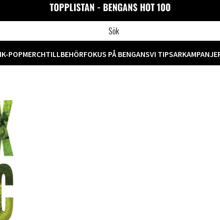
M
K-POP
MERCH
TILLBEHÖR
FOKUS PÅ BENGANS
VI TIPSAR
KAMPANJE