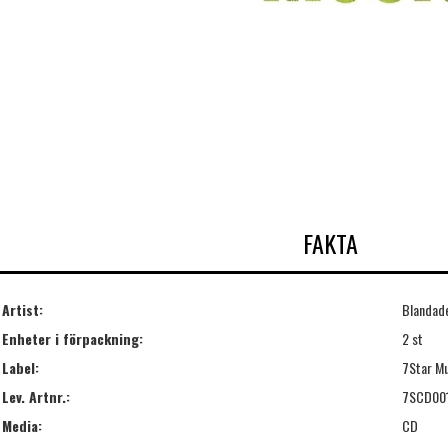
FAKTA
Artist:
Blandade
Enheter i förpackning:
2 st
Label:
7Star Mu
Lev. Artnr.:
7SCD00
Media:
CD