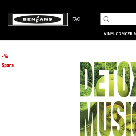
FAQ
VINYL
CD
MC
FIL
-
%
Spara