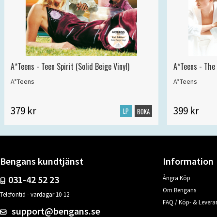
A*Teens - Teen Spirit (Solid Beige Vinyl)
A*Teens - The 
A*Teens
A*Teens
379 kr
399 kr
LP
BOKA
Bengans kundtjänst
Information
031-42 52 23
Ångra Köp
Om Bengans
Telefontid - vardagar 10-12
FAQ / Köp- & Leveran
support@bengans.se