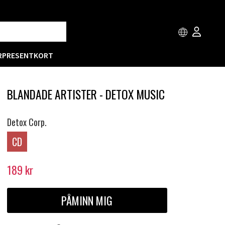
R
PRESENTKORT
BLANDADE ARTISTER - DETOX MUSIC
Detox Corp.
CD
189
kr
PÅMINN MIG