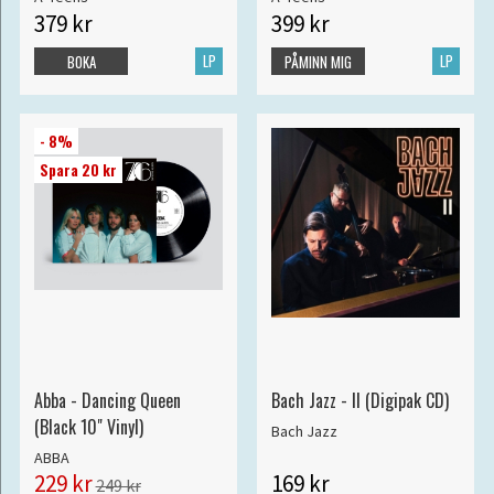
379 kr
399 kr
LP
LP
BOKA
PÅMINN MIG
- 8%
Spara 20 kr
Abba - Dancing Queen
Bach Jazz - II (Digipak CD)
(Black 10" Vinyl)
Bach Jazz
ABBA
229 kr
169 kr
249 kr