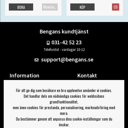
Maxisingel
CD
BOKA
KÖP
Bengans kundtjänst
031-42 52 23
Telefontid - vardagar 10-12
support@bengans.se
Information
Kontakt
Ångra Köp
Våra butiker & öppettider
För att ge dig som besökare en bra upplevelse använder vi cookies.
Om Bengans
Din sida
Det handlar dels om nödvändiga cookies för webbsidans
FAQ / Köp- & Leveransvillkor
Logga ut
grundfunktionalitet,
men även cookies för prestanda, personalisering, marknadsföring med
Jag vill ha tips från Bengans
mera.
Du bestämmer genom att anpassa dina cookie-inställningar som du
OK
önskar.