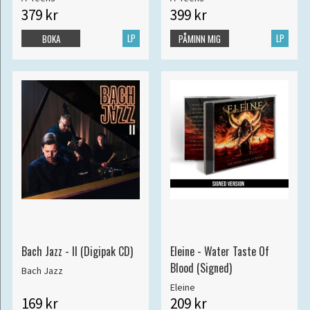
379 kr
399 kr
LP
LP
BOKA
PÅMINN MIG
Bach Jazz - II (Digipak CD)
Eleine - Water Taste Of
Blood (Signed)
Bach Jazz
Eleine
169 kr
209 kr