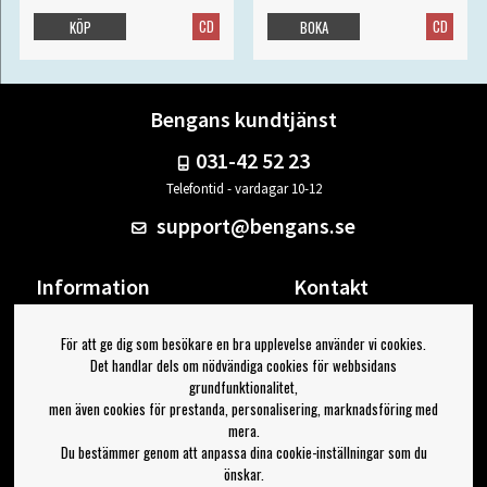
CD
CD
KÖP
BOKA
Bengans kundtjänst
031-42 52 23
Telefontid - vardagar 10-12
support@bengans.se
Information
Kontakt
Ångra Köp
Våra butiker & öppettider
För att ge dig som besökare en bra upplevelse använder vi cookies.
Om Bengans
Din sida
Det handlar dels om nödvändiga cookies för webbsidans
FAQ / Köp- & Leveransvillkor
Logga ut
grundfunktionalitet,
men även cookies för prestanda, personalisering, marknadsföring med
Jag vill ha tips från Bengans
mera.
Du bestämmer genom att anpassa dina cookie-inställningar som du
OK
önskar.