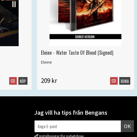
Eleine - Water Taste Of Blood (Signed)
Eleine
209 kr
CD
CD
KÖP
BOKA
Jag vill ha tips från Bengans
OK
Inställningar för nyhetsbrev