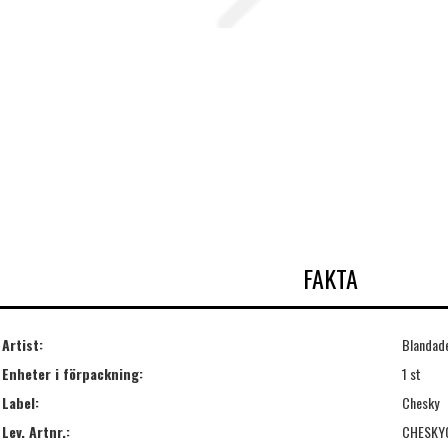
FAKTA
Artist:
Blandade
Enheter i förpackning:
1 st
Label:
Chesky
Lev. Artnr.:
CHESKY