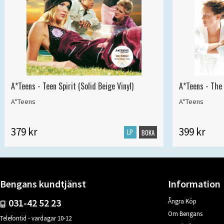
A*Teens - Teen Spirit (Solid Beige Vinyl)
A*Teens - The 
A*Teens
A*Teens
379 kr
399 kr
LP
BOKA
Bengans kundtjänst
Information
031-42 52 23
Ångra Köp
Om Bengans
Telefontid - vardagar 10-12