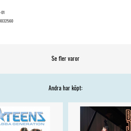
-01
8032560
Se fler varor
Andra har köpt: