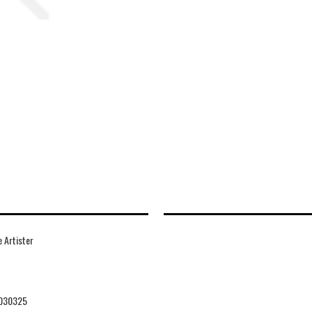
 Artister
030325