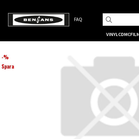
FAQ
VINYL
CD
MC
FIL
-
%
Spara