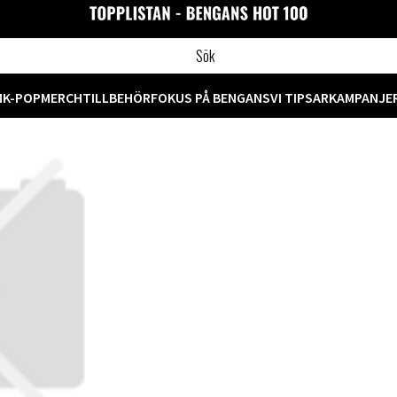
M
K-POP
MERCH
TILLBEHÖR
FOKUS PÅ BENGANS
VI TIPSAR
KAMPANJE