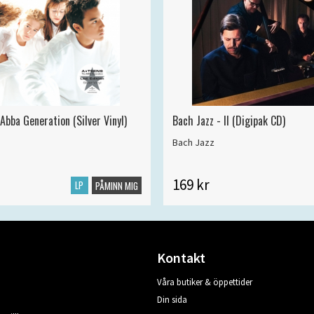
Abba Generation (Silver Vinyl)
Bach Jazz - II (Digipak CD)
Bach Jazz
169 kr
LP
PÅMINN MIG
Kontakt
Våra butiker & öppettider
Din sida