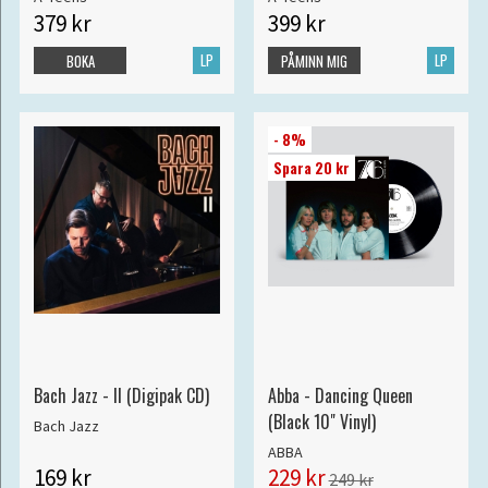
379 kr
399 kr
LP
LP
BOKA
PÅMINN MIG
- 8%
Spara 20 kr
Bach Jazz - II (Digipak CD)
Abba - Dancing Queen
(Black 10" Vinyl)
Bach Jazz
ABBA
169 kr
229 kr
249 kr