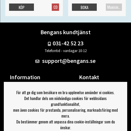
CD
Maxisingel
KÖP
BOKA
Bengans kundtjänst
031-42 52 23
Telefontid - vardagar 10-12
support@bengans.se
Information
Kontakt
Ångra Köp
Våra butiker & öppettider
För att ge dig som besökare en bra upplevelse använder vi cookies.
Om Bengans
Din sida
Det handlar dels om nödvändiga cookies för webbsidans
FAQ / Köp- & Leveransvillkor
Logga ut
grundfunktionalitet,
men även cookies för prestanda, personalisering, marknadsföring med
Jag vill ha tips från Bengans
mera.
Du bestämmer genom att anpassa dina cookie-inställningar som du
OK
önskar.